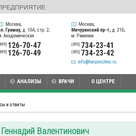
ПРЕДПРИЯТИЕ
Москва,
Москва,
ул. Гримау,
д. 10А, стр. 2,
Мичуринский пр-т,
д. 21Б,
м. Академическая
м. Раменки
126-70-47
734-23-41
(499)
(495)
126-70-49
734-23-42
(499)
(495)
info@herpesclinic.ru
АНАЛИЗЫ
ВРАЧИ
О ЦЕНТРЕ
сы и ответы
 Геннадий Валентинович