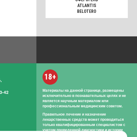
ATLANTIS
BELOTERO
18+
,
Материалы на данной странице, размещены
3-42
исключительно в познавательных целях и не
является научным материалом или
профессиональным медицинским советом.
Правильное лечение и назначение
лекарственных средств может проводиться
только квалифицированным специалистом с
учетом проведенной диагностики и истории
болезни.