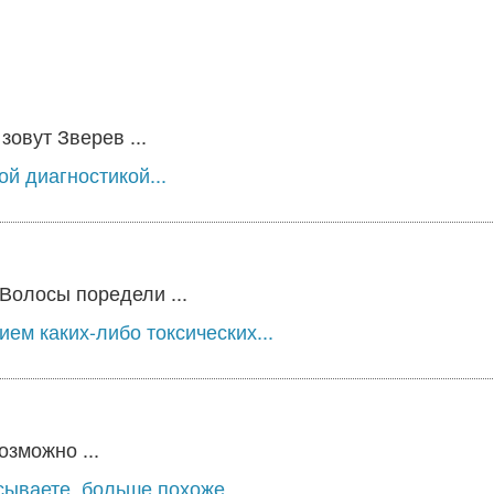
овут Зверев ...
й диагностикой...
Волосы поредели ...
ем каких-либо токсических...
озможно ...
ываете, больше похоже...