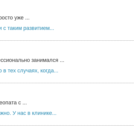
осто уже ...
 с таким развитием...
ессионально занимался ...
в тех случаях, когда...
опата с ...
но. У нас в клинике...