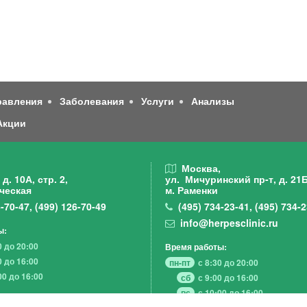
равления
Заболевания
Услуги
Анализы
Акции
,
Москва,
д. 10А, стр. 2,
ул. Мичуринский пр-т,
д. 21Б
ческая
м. Раменки
-70-47
,
(499)
126-70-49
(495)
734-23-41
,
(495)
734-2
info@herpesclinic.ru
ы:
0 до 20:00
Время работы:
0 до 16:00
пн-пт
с 8:30 до 20:00
00 до 16:00
сб
с 9:00 до 16:00
вс
с 10:00 до 16:00