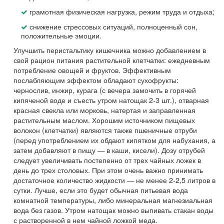
грамотная физическая нагрузка, режим труда и отдыха;
снижение стрессовых ситуаций, полноценный сон,
положительные эмоции.
Улучшить перистальтику кишечника можно добавлением в
свой рацион питания растительной клетчатки: ежедневным
потребление овощей и фруктов. Эффективным
послабляющим эффектом обладают сухофрукты:
чернослив, инжир, курага (с вечера замочить в горячей
кипяченой воде и съесть утром натощак 2-3 шт.), отварная
красная свекла или морковь, натертая и заправленная
растительным маслом. Хорошим источником пищевых
волокон (клетчатки) являются также пшеничные отруби
(перед употреблением их обдают кипятком для набухания, а
затем добавляют в пищу — в каши, кисели). Дозу отрубей
следует увеличивать постепенно от трех чайных ложек в
день до трех столовых. При этом очень важно принимать
достаточное количество жидкости — не менее 2-2,5 литров в
сутки. Лучше, если это будет обычная питьевая вода
комнатной температуры, либо минеральная магнезиальная
вода без газов. Утром натощак можно выпивать стакан воды
с растворенной в нем чайной ложкой меда.