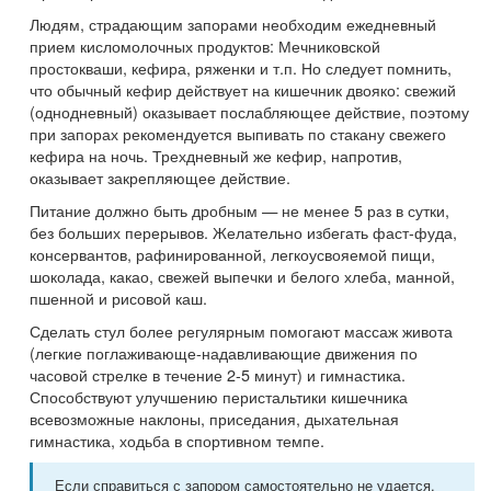
Людям, страдающим запорами необходим ежедневный
прием кисломолочных продуктов: Мечниковской
простокваши, кефира, ряженки и т.п. Но следует помнить,
что обычный кефир действует на кишечник двояко: свежий
(однодневный) оказывает послабляющее действие, поэтому
при запорах рекомендуется выпивать по стакану свежего
кефира на ночь. Трехдневный же кефир, напротив,
оказывает закрепляющее действие.
Питание должно быть дробным — не менее 5 раз в сутки,
без больших перерывов. Желательно избегать фаст-фуда,
консервантов, рафинированной, легкоусвояемой пищи,
шоколада, какао, свежей выпечки и белого хлеба, манной,
пшенной и рисовой каш.
Сделать стул более регулярным помогают массаж живота
(легкие поглаживающе-надавливающие движения по
часовой стрелке в течение 2-5 минут) и гимнастика.
Способствуют улучшению перистальтики кишечника
всевозможные наклоны, приседания, дыхательная
гимнастика, ходьба в спортивном темпе.
Если справиться с запором самостоятельно не удается,