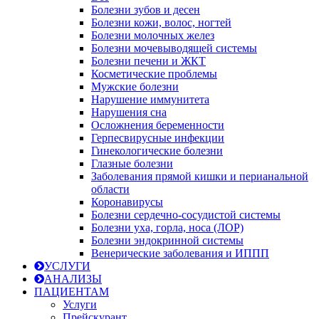
Болезни зубов и десен
Болезни кожи, волос, ногтей
Болезни молочных желез
Болезни мочевыводящей системы
Болезни печени и ЖКТ
Косметические проблемы
Мужские болезни
Нарушение иммунитета
Нарушения сна
Осложнения беременности
Герпесвирусные инфекции
Гинекологические болезни
Глазные болезни
Заболевания прямой кишки и перианальной
области
Коронавирусы
Болезни сердечно-сосудистой системы
Болезни уха, горла, носа (ЛОР)
Болезни эндокринной системы
Венерические заболевания и ИППП
УСЛУГИ
АНАЛИЗЫ
ПАЦИЕНТАМ
Услуги
Прейскурант