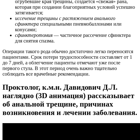
огрубевшие края трещины, создается «свежая» рана,
которая при создании благоприятных условий успешно
затягивается;
иссечение трещины с растяжением анального
сфинктера
специальными пневмобаллонами или
конусами;
сфинктеротомия
— частичное рассечение сфинктера
для снятия спазма.
Операции такого рода обычно достаточно легко переносятся
пациентами. Срок потери трудоспособности составляет от 1
до 7 дней, а облегчение пациенты отмечают уже после
первого стула. В этот период очень важно тщательно
соблюдать все врачебные рекомендации.
Проктолог, к.м.н. Давидович Д.Л.
наглядно (3D анимация) рассказывает
об анальной трещине, причинах
возникновения и лечении заболевания.