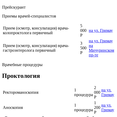
Прейскурант
Приемы врачей-специалистов
5
Прием (осмотр, консультация) врача-
000
на ул. Гримау
колопроктолога первичный
Р
на ул. Гримау
3
Прием (осмотр, консультация) врача-
на
500
гастроэнтеролога первичный
Мичуринском
Р
пр-те
Врачебные процедуры
Проктология
2
1
на ул.
Ректороманоскопия
000
процедура
Гримау
Р
1
1
на ул.
Аноскопия
200
процедура
Гримау
Р