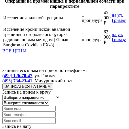
Операции на прямой кишке и перианальной области при
парапроктите
45
1
на ул.
Иссечение анальной трещины
000
процедура
Гримау
Р
Иссечение хронической анальной
62
трещины и сторожевого бугорка
1
на ул.
000
радиоволновым методом (Ellman
процедура
Гримау
Р
Surgitron и Covidien FX-8)
ВСЕ ЦЕНЫ
Запишитесь к нам на прием по телефонам:
(499)
126-70-47
, ул. Гримау
(495)
734-23-41
, Мичуринский пр-т
ЗАПИСАТЬСЯ НА ПРИЕМ
Запись на прием к врачу
Запись на дату: