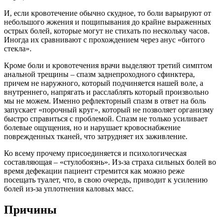
И, если кровотечение обычно скудное, то боли варьируют от
небольшого жжения и пощипывания до крайне выраженных
острых болей, которые могут не стихать по нескольку часов.
Иногда их сравнивают с прохождением через анус «битого
стекла».
Кроме боли и кровотечения врачи выделяют третий симптом
анальной трещины – спазм заднепроходного сфинктера,
причем не наружного, который подчиняется нашей воле, а
внутреннего, напрягать и расслаблять который произвольно
мы не можем. Именно рефлекторный спазм в ответ на боль
запускает «порочный круг», который не позволяет организму
быстро справиться с проблемой. Спазм не только усиливает
болевые ощущения, но и нарушает кровоснабжение
поврежденных тканей, что затрудняет их заживление.
Ко всему прочему присоединяется и психологическая
составляющая – «стулобоязнь». Из-за страха сильных болей во
время дефекации пациент стремится как можно реже
посещать туалет, что, в свою очередь, приводит к усилению
болей из-за уплотнения каловых масс.
Причины