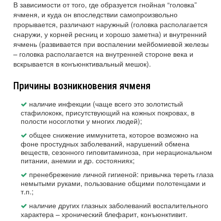
В зависимости от того, где образуется гнойная “головка”
ячменя, и куда он впоследствии самопроизвольно
прорывается, различают наружный (головка располагается
снаружи, у корней ресниц и хорошо заметна) и внутренний
ячмень (развивается при воспалении мейбомиевой железы
– головка располагается на внутренней стороне века и
вскрывается в конъюнктивальный мешок).
Причины возникновения ячменя
наличие инфекции (чаще всего это золотистый
стафилококк, присутствующий на кожных покровах, в
полости носоглотки у многих людей);
общее снижение иммунитета, которое возможно на
фоне простудных заболеваний, нарушений обмена
веществ, сезонного гиповитаминоза, при нерациональном
питании, анемии и др. состояниях;
пренебрежение личной гигиеной: привычка тереть глаза
немытыми руками, пользование общими полотенцами и
т.п.;
наличие других глазных заболеваний воспалительного
характера – хронический блефарит, конъюнктивит.