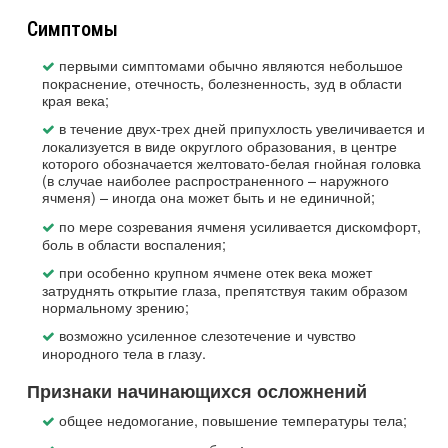
Симптомы
первыми симптомами обычно являются небольшое
покраснение, отечность, болезненность, зуд в области
края века;
в течение двух-трех дней припухлость увеличивается и
локализуется в виде округлого образования, в центре
которого обозначается желтовато-белая гнойная головка
(в случае наиболее распространенного – наружного
ячменя) – иногда она может быть и не единичной;
по мере созревания ячменя усиливается дискомфорт,
боль в области воспаления;
при особенно крупном ячмене отек века может
затруднять открытие глаза, препятствуя таким образом
нормальному зрению;
возможно усиленное слезотечение и чувство
инородного тела в глазу.
Признаки начинающихся осложнений
общее недомогание, повышение температуры тела;