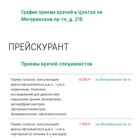
График приема врачей в Центре на
Мичуринском пр-те, д. 21Б
ПРЕЙСКУРАНТ
Приемы врачей-специалистов
Прием (осмотр, консультация)
8 000 Р
на Мичуринском пр-те
врача-офтальмолога д.м.н. / к.м.н.
первичный+ Комплекс
исследований для диагностики
нарушения зрения (визометрия,
авторефрактометрия,
офтальмотонометрия,
биомикроскопия, офтальмоскопия)
Прием (осмотр, консультация)
7 000 Р
на Мичуринском пр-те
врача-офтальмолога д.м.н. / к.м.н.
повторный (в течение 3-х месяцев)