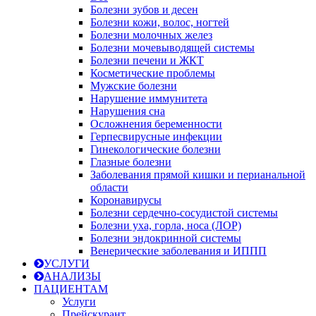
Болезни зубов и десен
Болезни кожи, волос, ногтей
Болезни молочных желез
Болезни мочевыводящей системы
Болезни печени и ЖКТ
Косметические проблемы
Мужские болезни
Нарушение иммунитета
Нарушения сна
Осложнения беременности
Герпесвирусные инфекции
Гинекологические болезни
Глазные болезни
Заболевания прямой кишки и перианальной
области
Коронавирусы
Болезни сердечно-сосудистой системы
Болезни уха, горла, носа (ЛОР)
Болезни эндокринной системы
Венерические заболевания и ИППП
УСЛУГИ
АНАЛИЗЫ
ПАЦИЕНТАМ
Услуги
Прейскурант