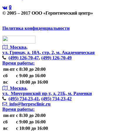
© 2005 – 2017 ООО «Герпетический центр»
Политика конфиденциальности
Москва,
ул. Гримау,
д. 10А, стр. 2, м. Академическая
(499)
126-70-47
,
(499)
126-70-49
Время работы:
пн-пт
с 8:30 до 20:00
сб
с 9:00 до 16:00
вс
с 10:00 до 16:00
Москва,
ул. Мичуринский пр-т,
д. 21Б, м. Раменки
(495)
734-23-41
,
(495)
734-23-42
info@herpesclinic.ru
Время работы:
пн-пт
с 8:30 до 20:00
сб
с 9:00 до 16:00
вс
с 10:00 до 16:00