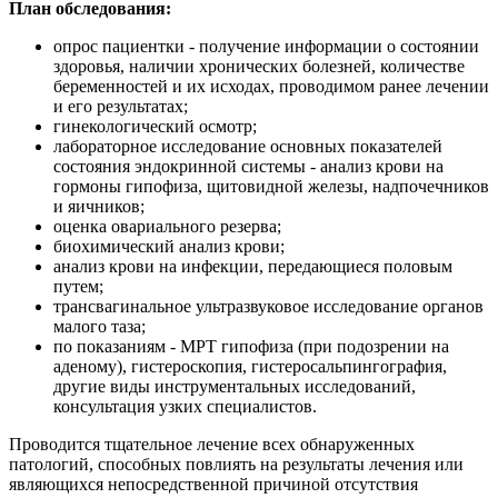
План обследования:
опрос пациентки - получение информации о состоянии
здоровья, наличии хронических болезней, количестве
беременностей и их исходах, проводимом ранее лечении
и его результатах;
гинекологический осмотр;
лабораторное исследование основных показателей
состояния эндокринной системы - анализ крови на
гормоны гипофиза, щитовидной железы, надпочечников
и яичников;
оценка овариального резерва;
биохимический анализ крови;
анализ крови на инфекции, передающиеся половым
путем;
трансвагинальное ультразвуковое исследование органов
малого таза;
по показаниям - МРТ гипофиза (при подозрении на
аденому), гистероскопия, гистеросальпингография,
другие виды инструментальных исследований,
консультация узких специалистов.
Проводится тщательное лечение всех обнаруженных
патологий, способных повлиять на результаты лечения или
являющихся непосредственной причиной отсутствия