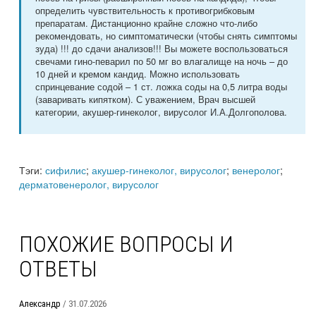
определить чувствительность к противогрибковым
препаратам. Дистанционно крайне сложно что-либо
рекомендовать, но симптоматически (чтобы снять симптомы
зуда) !!! до сдачи анализов!!! Вы можете воспользоваться
свечами гино-певарил по 50 мг во влагалище на ночь – до
10 дней и кремом кандид. Можно использовать
спринцевание содой – 1 ст. ложка соды на 0,5 литра воды
(заваривать кипятком). С уважением, Врач высшей
категории, акушер-гинеколог, вирусолог И.А.Долгополова.
Тэги:
сифилис
;
акушер-гинеколог, вирусолог
;
венеролог
;
дерматовенеролог, вирусолог
ПОХОЖИЕ ВОПРОСЫ И
ОТВЕТЫ
Александр
/ 31.07.2026