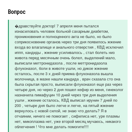
Вопрос
�дравствуйте доктор! 7 апреля меня пытался
изнасиловать человек больной сахарным диабетом,
проникновения и полноценного акта не было, но было
соприкосновение органов.через три дня появилось жжение
входа во влагалище и анального отверстия , КВД исключил
иппп, кандиды , жжение усиливалось , стал болеть низ
живота перед месячным очень болел, выделений мало,
выписали меттронидазола , после меттронидазола
флуконазол, боли в животе ушли, но дикое жжение
осталось, после 3 х дней приема флуконазола вышла
молочница, в мазке нашли кандида , врач сказала сто она
была скрытая просто, выписали флуконазол еще раз через
четыре дня, но через 2 дня пошел кефир из меня, гинеколог
назначила пимафуцин 10 дней через три дня выделения
ушли , жжение осталось, КВД выписал ирунин 7 дней по
200 , четыре дня было легче и легче, на пятый жжение
вернулось с новой силой, не знаю что делать? Я в
отчаянии, ничего не помогает , сифилиса нет, уре плазмы
нет, микоплазма нет, уже второй месяц мучаюсь, никакого
облегчения ! Что мне делать помогите!!!!