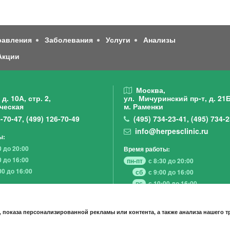
равления
Заболевания
Услуги
Анализы
Акции
,
Москва,
д. 10А, стр. 2,
ул. Мичуринский пр-т,
д. 21Б
ческая
м. Раменки
-70-47
,
(499)
126-70-49
(495)
734-23-41
,
(495)
734-2
info@herpesclinic.ru
ы:
0 до 20:00
Время работы:
0 до 16:00
пн-пт
с 8:30 до 20:00
00 до 16:00
сб
с 9:00 до 16:00
вс
с 10:00 до 16:00
 показа персонализированной рекламы или контента, а также анализа нашего 
А К Ц И И