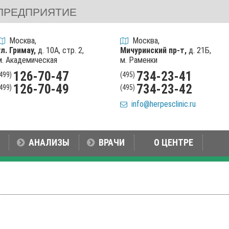
ПРЕДПРИЯТИЕ
Москва,
Москва,
ул. Гримау,
д. 10А, стр. 2,
Мичуринский пр-т,
д. 21Б,
м. Академическая
м. Раменки
126-70-47
734-23-41
(499)
(495)
126-70-49
734-23-42
(499)
(495)
info@herpesclinic.ru
АНАЛИЗЫ
ВРАЧИ
О ЦЕНТРЕ