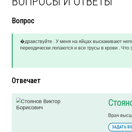
ВОПРОСЫ И ОТВЕТЫ
Вопрос
�дравствуйте . У меня на яйцах выскакивают неп
переодически лопаются и все трусы в крови . Что 
Отвечает
Стоян
Врач высш
ЗАДАТЬ В