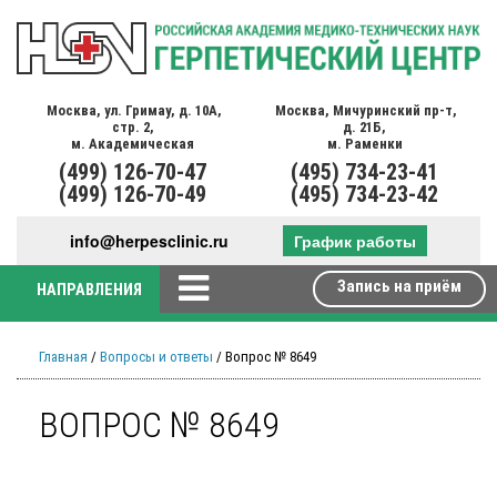
Москва,
ул. Гримау,
д. 10А,
Москва,
Мичуринский пр-т,
стр. 2,
д. 21Б,
м. Академическая
м. Раменки
(499)
126-70-47
(495)
734-23-41
(499)
126-70-49
(495)
734-23-42
info@herpesclinic.ru
График работы
Запись на приём
НАПРАВЛЕНИЯ
Главная
/
Вопросы и ответы
/ Вопрос № 8649
ВОПРОС № 8649