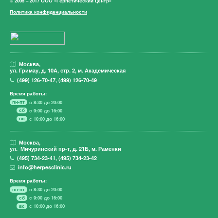
© 2005 – 2017 ООО «Герпетический центр»
Политика конфиденциальности
Москва,
ул. Гримау,
д. 10А, стр. 2, м. Академическая
(499)
126-70-47
,
(499)
126-70-49
Время работы:
пн-пт
с 8:30 до 20:00
сб
с 9:00 до 16:00
вс
с 10:00 до 16:00
Москва,
ул. Мичуринский пр-т,
д. 21Б, м. Раменки
(495)
734-23-41
,
(495)
734-23-42
info@herpesclinic.ru
Время работы:
пн-пт
с 8:30 до 20:00
сб
с 9:00 до 16:00
вс
с 10:00 до 16:00