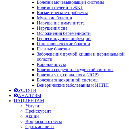
Болезни мочевыводящей системы
Болезни печени и ЖКТ
Косметические проблемы
Мужские болезни
Нарушение иммунитета
Нарушения сна
Осложнения беременности
Герпесвирусные инфекции
Гинекологические болезни
Глазные болезни
Заболевания прямой кишки и перианальной
области
Коронавирусы
Болезни сердечно-сосудистой системы
Болезни уха, горла, носа (ЛОР)
Болезни эндокринной системы
Венерические заболевания и ИППП
УСЛУГИ
АНАЛИЗЫ
ПАЦИЕНТАМ
Услуги
Прейскурант
Акции
Вопросы и ответы
Сдать анализы