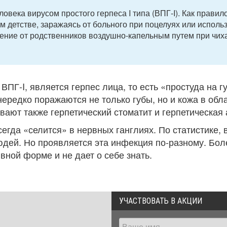
овека вирусом простого герпеса I типа (ВПГ-I). Как правило
м детстве, заражаясь от больного при поцелуях или исполь
ение от родственников воздушно-капельным путем при чих
Г-I, является герпес лица, то есть «простуда на гу
ередко поражаются не только губы, но и кожа в обл
ывают также герпетический стоматит и герпетическая 
егда «селится» в нервных ганглиях. По статистике, 
юдей. Но проявляется эта инфекция по-разному. Бол
ной форме и не дает о себе знать.
УЧАСТВОВАТЬ В АКЦИИ