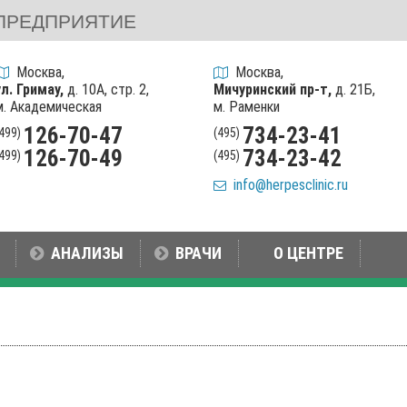
ПРЕДПРИЯТИЕ
Москва,
Москва,
ул. Гримау,
д. 10А, стр. 2,
Мичуринский пр-т,
д. 21Б,
м. Академическая
м. Раменки
126-70-47
734-23-41
(499)
(495)
126-70-49
734-23-42
(499)
(495)
info@herpesclinic.ru
АНАЛИЗЫ
ВРАЧИ
О ЦЕНТРЕ