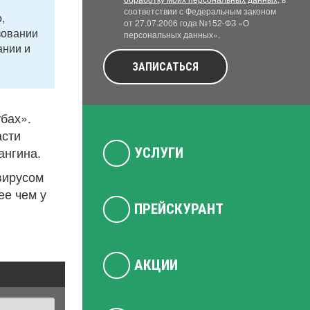
соответствии с Федеральным законом
,
от 27.07.2006 года №152-ФЗ «О
зовании
персональных данных».
ании и
ЗАПИСАТЬСЯ
бах».
асти
ангина.
УСЛУГИ
вирусом
ее чем у
ПРЕЙСКУРАНТ
АКЦИИ