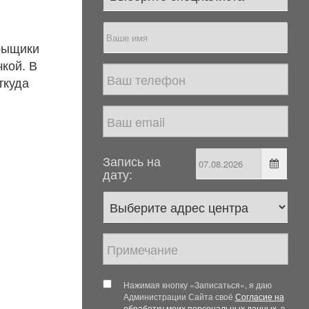
рыщики
кой. В
ткуда
Запись на
дату:
Нажимая кнопку «Записаться», я даю
Администрации Сайта своё
Согласие на
обработку моих персональных данных
, в