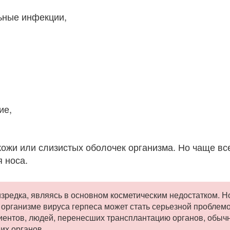
ьные инфекции,
ие,
кожи или слизистых оболочек организма. Но чаще вс
 носа.
изредка, являясь в основном косметическим недостатком. Н
рганизме вируса герпеса может стать серьезной проблемой
циентов, людей, перенесших трансплантацию органов, обыч
их органов.