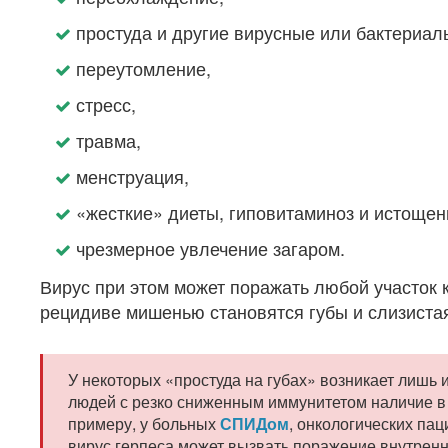
простуда и другие вирусные или бактериал
переутомление,
стресс,
травма,
менструация,
«жесткие» диеты, гиповитаминоз и истощен
чрезмерное увлечение загаром.
Вирус при этом может поражать любой участок 
рецидиве мишенью становятся губы и слизистая
У некоторых «простуда на губах» возникает лишь 
людей с резко сниженным иммунитетом наличие в о
примеру, у больных
СПИДом
, онкологических па
вирус герпеса может вызвать поражение внутренн