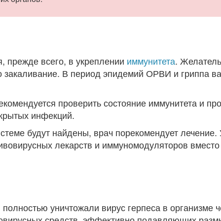
, прежде всего, в укреплении
иммунитета
. Желател
о закаливание. В период эпидемий ОРВИ и гриппа в
рекомендуется проверить состояние иммунитета и пр
скрытых инфекций.
стеме будут найдены, врач порекомендует лечение. 
тивовирусных лекарств и иммуномодуляторов вмест
ы полностью уничтожали вирус герпеса в организме ч
вовирусных средств, эффективно подавляющих разм