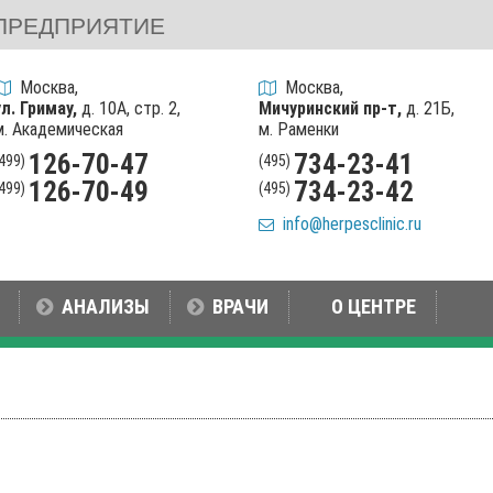
ПРЕДПРИЯТИЕ
Москва,
Москва,
ул. Гримау,
д. 10А, стр. 2,
Мичуринский пр-т,
д. 21Б,
м. Академическая
м. Раменки
126-70-47
734-23-41
(499)
(495)
126-70-49
734-23-42
(499)
(495)
info@herpesclinic.ru
АНАЛИЗЫ
ВРАЧИ
О ЦЕНТРЕ