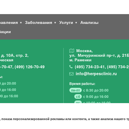
равления
Заболевания
Услуги
Анализы
Акции
,
Москва,
д. 10А, стр. 2,
ул. Мичуринский пр-т,
д. 21Б
ческая
м. Раменки
-70-47
,
(499)
126-70-49
(495)
734-23-41
,
(495)
734-2
info@herpesclinic.ru
ы:
0 до 20:00
Время работы:
0 до 16:00
пн-пт
с 8:30 до 20:00
00 до 16:00
сб
с 9:00 до 16:00
вс
с 10:00 до 16:00
 показа персонализированной рекламы или контента, а также анализа нашего 
А К Ц И И