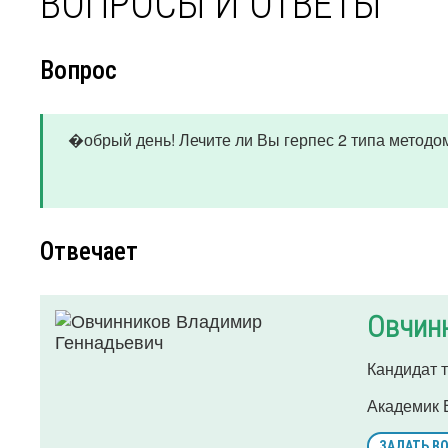
ВОПРОСЫ И ОТВЕТЫ
Вопрос
�обрый день! Лечите ли Вы герпес 2 типа методо
Отвечает
Овчин
Кандидат т
Академик 
ЗАДАТЬ В