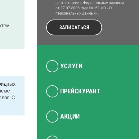
соответствии с Федеральным законом
от 27.07.2006 года №152-ФЗ «О
персональных данных».
утем
ЗАПИСАТЬСЯ
УСЛУГИ
ноидных
иеме
ПРЕЙСКУРАНТ
олог. С
АКЦИИ