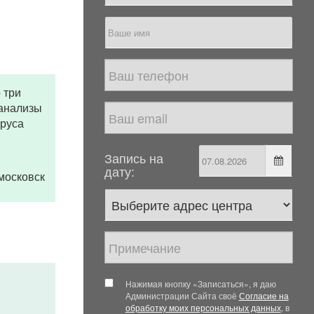
 три
 анализы
ируса
Запись на
дату:
омосковск
Нажимая кнопку «Записаться», я даю
Администрации Сайта своё
Согласие на
обработку моих персональных данных
, в