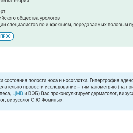
ей категории
ерт
ийского общества урологов
дии специалистов по инфекциям, передаваемых половым п
ОПРОС
и состояния полости носа и носоглотки. Гипертрофия аде
Желательно провести исследование – тимпанометрию (на пр
рпеса,
ЦМВ
и ВЭБ) Вас проконсультирует дерматолог, вирус
ог, вирусолог С.Ю.Фоминых.