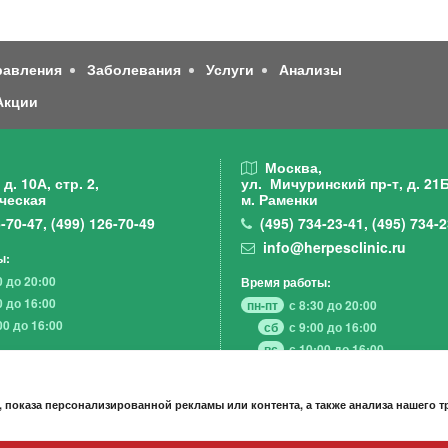
равления
Заболевания
Услуги
Анализы
Акции
,
Москва,
д. 10А, стр. 2,
ул. Мичуринский пр-т,
д. 21Б
ческая
м. Раменки
-70-47
,
(499)
126-70-49
(495)
734-23-41
,
(495)
734-2
info@herpesclinic.ru
ы:
0 до 20:00
Время работы:
0 до 16:00
пн-пт
с 8:30 до 20:00
00 до 16:00
сб
с 9:00 до 16:00
вс
с 10:00 до 16:00
 показа персонализированной рекламы или контента, а также анализа нашего 
А К Ц И И