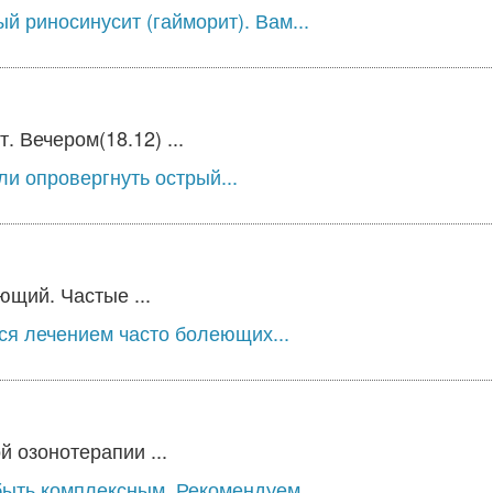
ый риносинусит (гайморит). Вам...
 Вечером(18.12) ...
ли опровергнуть острый...
щий. Частые ...
ся лечением часто болеющих...
 озонотерапии ...
ыть комплексным. Рекомендуем...