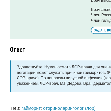
Врач высш
Врач-эксп
Член Росс
Член гиль
ЗАДАТЬ В
Ответ
Здравствуйте! Нужен осмотр ЛОР-врача для оценк
вегетаций может служить причиной гайморитов. 
ЛОР-врача). По вопросам вирусной инфекции (ге
уважением, ЛОР-врач, М.Г.Дедова. Врач дерматол
Тэги:
гайморит
;
оториноларинголог (лор)