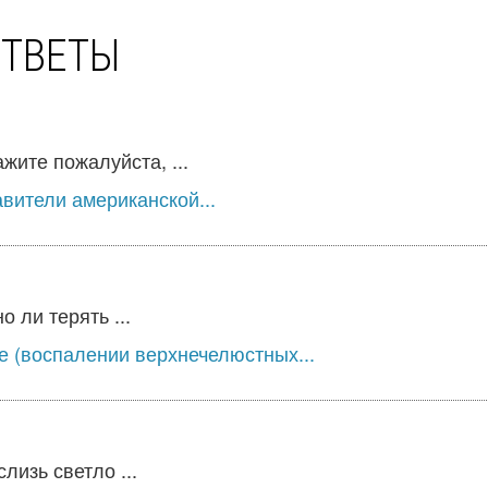
ОТВЕТЫ
ите пожалуйста, ...
вители американской...
 ли терять ...
е (воспалении верхнечелюстных...
лизь светло ...