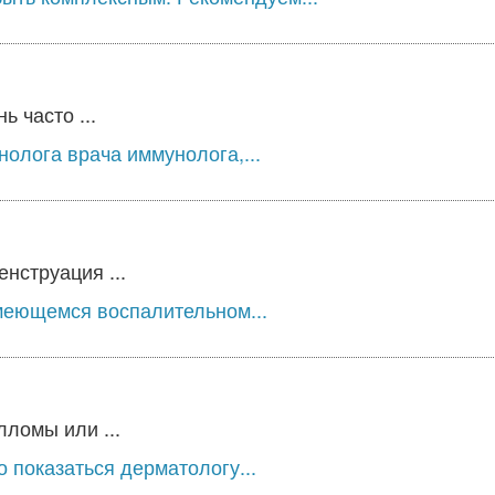
 часто ...
олога врача иммунолога,...
нструация ...
меющемся воспалительном...
ломы или ...
 показаться дерматологу...