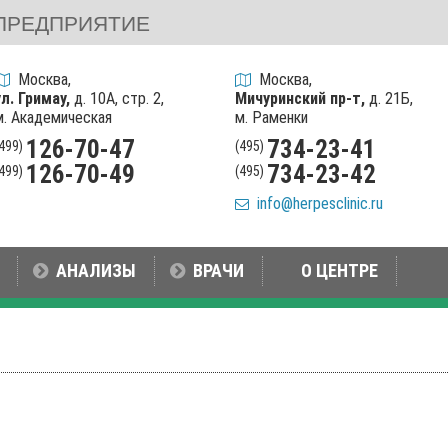
ПРЕДПРИЯТИЕ
Москва,
Москва,
ул. Гримау,
д. 10А, стр. 2,
Мичуринский пр-т,
д. 21Б,
м. Академическая
м. Раменки
126-70-47
734-23-41
(499)
(495)
126-70-49
734-23-42
(499)
(495)
info@herpesclinic.ru
АНАЛИЗЫ
ВРАЧИ
О ЦЕНТРЕ