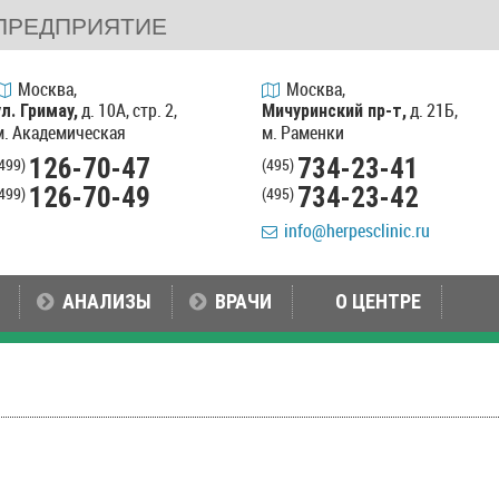
ПРЕДПРИЯТИЕ
Москва,
Москва,
д. 10А, стр. 2,
д. 21Б,
ул. Гримау,
Мичуринский пр-т,
м. Академическая
м. Раменки
126-70-47
734-23-41
(499)
(495)
126-70-49
734-23-42
(499)
(495)
info@herpesclinic.ru
АНАЛИЗЫ
ВРАЧИ
О ЦЕНТРЕ