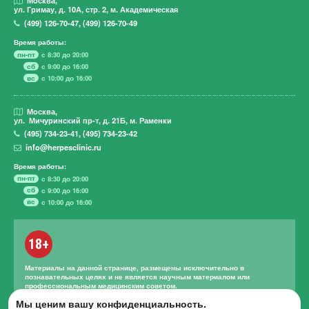
Москва,
ул. Гримау,
д. 10А, стр. 2, м. Академическая
(499)
126-70-47
,
(499)
126-70-49
Время работы:
пн-пт
с 8:30 до 20:00
сб
с 9:00 до 16:00
вс
с 10:00 до 16:00
Москва,
ул. Мичуринский пр-т,
д. 21Б, м. Раменки
(495)
734-23-41
,
(495)
734-23-42
info@herpesclinic.ru
Время работы:
пн-пт
с 8:30 до 20:00
сб
с 9:00 до 16:00
вс
с 10:00 до 16:00
18+
Материалы на данной странице, размещены исключительно в
познавательных целях и не является научным материалом или
профессиональным медицинским советом.
Правильное лечение и назначение лекарственных средств может
Мы ценим вашу конфиденциальность.