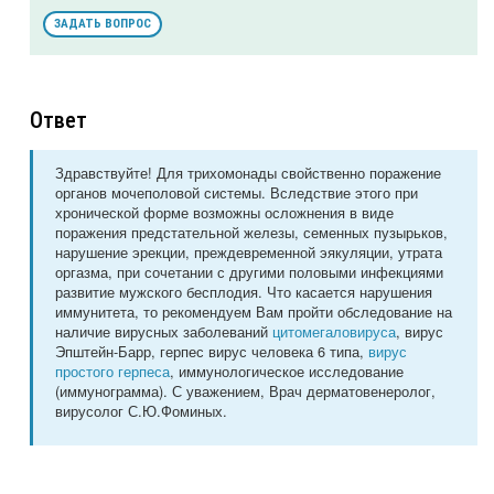
ЗАДАТЬ ВОПРОС
Ответ
Здравствуйте! Для трихомонады свойственно поражение
органов мочеполовой системы. Вследствие этого при
хронической форме возможны осложнения в виде
поражения предстательной железы, семенных пузырьков,
нарушение эрекции, преждевременной эякуляции, утрата
оргазма, при сочетании с другими половыми инфекциями
развитие мужского бесплодия. Что касается нарушения
иммунитета, то рекомендуем Вам пройти обследование на
наличие вирусных заболеваний
цитомегаловируса
, вирус
Эпштейн-Барр, герпес вирус человека 6 типа,
вирус
простого герпеса
, иммунологическое исследование
(иммунограмма). С уважением, Врач дерматовенеролог,
вирусолог С.Ю.Фоминых.