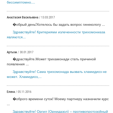
бессимптомно....
Анастасия Васильевна
/ 13.03.2017
�обрый день!Хотелось бы задать вопрос гинекологу ...
Здравствуйте! Критериями излеченности трихомониаза
являются...
Артьом
/ 30.01.2017
�драствуйте.Может трихамонади стать причиной
появления ...
Здравствуйте! Сама трихомонада вызвать хламидиоз не
может. Хламидиоз,...
Елена
/ 05.11.2016
�оброго времени суток! Моему партнеру назначили курс
...
Здравствуйте! Оргил (Орнидазол) – противопротозойный