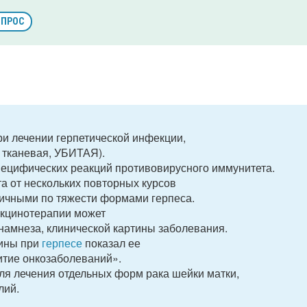
ОПРОС
и лечении герпетической инфекции,
 тканевая, УБИТАЯ).
ецифических реакций противовирусного иммунитета.
а от нескольких повторных курсов
ичными по тяжести формами герпеса.
акцинотерапии может
анамнеза, клинической картины заболевания.
цины при
герпесе
показал ее
итие онкозаболеваний».
для лечения отдельных форм рака шейки матки,
лий.