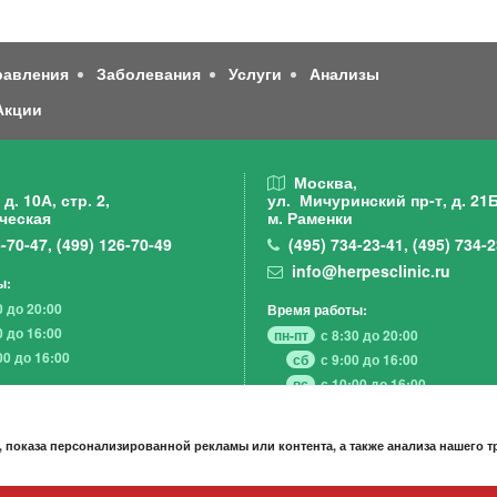
равления
Заболевания
Услуги
Анализы
Акции
,
Москва,
д. 10А, стр. 2,
ул. Мичуринский пр-т,
д. 21Б
ческая
м. Раменки
-70-47
,
(499)
126-70-49
(495)
734-23-41
,
(495)
734-2
info@herpesclinic.ru
ы:
0 до 20:00
Время работы:
0 до 16:00
пн-пт
с 8:30 до 20:00
00 до 16:00
сб
с 9:00 до 16:00
вс
с 10:00 до 16:00
 показа персонализированной рекламы или контента, а также анализа нашего 
А К Ц И И