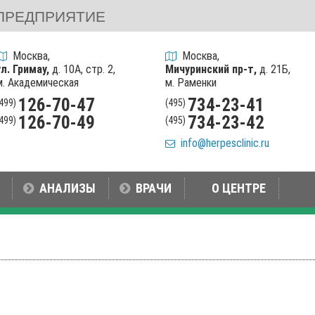
ПРЕДПРИЯТИЕ
Москва,
Москва,
ул. Гримау,
д. 10А, стр. 2,
Мичуринский пр-т,
д. 21Б,
м. Академическая
м. Раменки
126-70-47
734-23-41
(499)
(495)
126-70-49
734-23-42
(499)
(495)
info@herpesclinic.ru
АНАЛИЗЫ
ВРАЧИ
О ЦЕНТРЕ