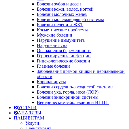
Болезни зубов и десен
Болезни кожи, волос, ногтей
Болезни молочных желез
Болезни мочевыводящей системы
Болезни печени и ЖКТ
Косметические проблемы
Мужские болезни
Нарушение иммунитета
Нарушения сна
Осложнения беременности
Герпесвирусные инфекции
Гинекологические болезни
Глазные болезни
Заболевания прямой кишки и перианальной
области
Коронавирусы
Болезни сердечно-сосудистой системы
Болезни уха, горла, носа (ЛОР)
Болезни эндокринной системы
Венерические заболевания и ИППП
УСЛУГИ
АНАЛИЗЫ
ПАЦИЕНТАМ
Услуги
Прейскурант