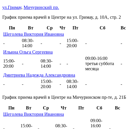
ул.Гримау
,
Мичуринский пр.
График приема врачей в Центре на ул. Гримау, д. 10А, стр. 2
Пн
Вт
Ср
Чт
Пт
Сб
Вс
Щеголева Виктория Ивановна
08:30-
15:00-
-
-
-
-
-
14:00
20:00
Ильина Ольга Сергеевна
09:00-16:00
15:00-
08:30-
-
-
-
третья суббота
-
20:00
14:00
месяца
Дмитриева Надежда Александровна
15:00-
08:30-
-
-
-
-
-
20:00
14:00
График приема врачей в Центре на Мичуринском пр-те, д. 21Б
Пн
Вт
Ср
Чт
Пт
Сб
Вс
Щеголева Виктория Ивановна
09:00-
15:00-
08:30-
16:00
-
-
-
-