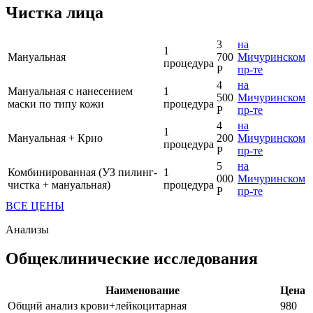
Чистка лица
3
на
1
Мануальная
700
Мичуринском
процедура
Р
пр-те
4
на
Мануальная с нанесением
1
500
Мичуринском
маски по типу кожи
процедура
Р
пр-те
4
на
1
Мануальная + Крио
200
Мичуринском
процедура
Р
пр-те
5
на
Комбинированная (УЗ пилинг-
1
000
Мичуринском
чистка + мануальная)
процедура
Р
пр-те
ВСЕ ЦЕНЫ
Анализы
Общеклинические исследования
Наименование
Цена
Общий анализ крови+лейкоцитарная
980