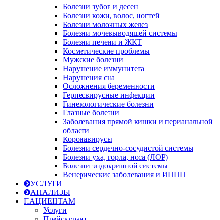
Болезни зубов и десен
Болезни кожи, волос, ногтей
Болезни молочных желез
Болезни мочевыводящей системы
Болезни печени и ЖКТ
Косметические проблемы
Мужские болезни
Нарушение иммунитета
Нарушения сна
Осложнения беременности
Герпесвирусные инфекции
Гинекологические болезни
Глазные болезни
Заболевания прямой кишки и перианальной
области
Коронавирусы
Болезни сердечно-сосудистой системы
Болезни уха, горла, носа (ЛОР)
Болезни эндокринной системы
Венерические заболевания и ИППП
УСЛУГИ
АНАЛИЗЫ
ПАЦИЕНТАМ
Услуги
Прейскурант