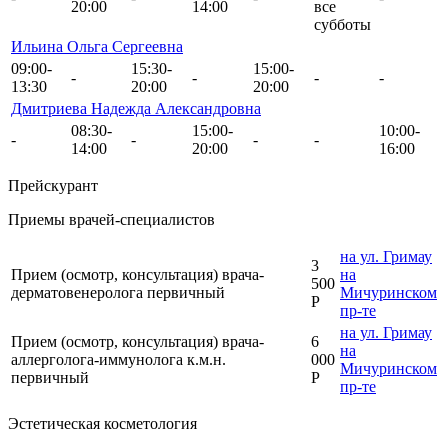
20:00
14:00
все
субботы
Ильина Ольга Сергеевна
09:00-
15:30-
15:00-
-
-
-
-
13:30
20:00
20:00
Дмитриева Надежда Александровна
08:30-
15:00-
10:00-
-
-
-
-
14:00
20:00
16:00
Прейскурант
Приемы врачей-специалистов
на ул. Гримау
3
Прием (осмотр, консультация) врача-
на
500
дерматовенеролога первичный
Мичуринском
Р
пр-те
на ул. Гримау
Прием (осмотр, консультация) врача-
6
на
аллерголога-иммунолога к.м.н.
000
Мичуринском
первичный
Р
пр-те
Эстетическая косметология