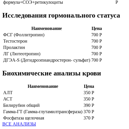
формула+СОЭ+ретикулоциты
Р
Исследования гормонального статуса
Наименование
Цена
ФСГ (Фоллитропин)
700 Р
Тестостерон
700 Р
Пролактин
700 Р
ЛГ (Лютеотропин)
700 Р
ДГЭА-S (Дегидроэпиандростерон- сульфат)
700 Р
Биохимические анализы крови
Наименование
Цена
АЛТ
350 Р
АСТ
350 Р
Билирубин общий
390 Р
Гамма-ГТ (Гамма-глутамилтрансфераза)
370 Р
Фосфатаза щелочная
370 Р
ВСЕ АНАЛИЗЫ