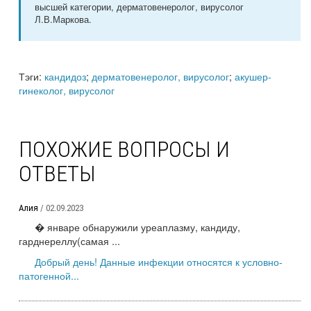
высшей категории, дерматовенеролог, вирусолог
Л.В.Маркова.
Тэги:
кандидоз
;
дерматовенеролог, вирусолог
;
акушер-
гинеколог, вирусолог
ПОХОЖИЕ ВОПРОСЫ И
ОТВЕТЫ
Алия
/ 02.09.2023
� январе обнаружили уреаплазму, кандиду,
гарднереллу(самая ...
Добрый день! Данные инфекции относятся к условно-
патогенной...