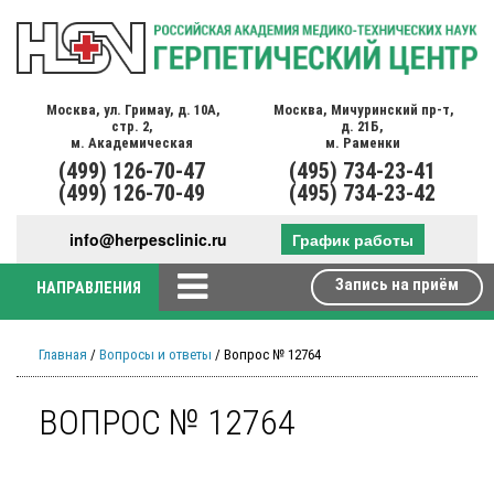
Москва,
ул. Гримау,
д. 10А,
Москва,
Мичуринский пр-т,
стр. 2,
д. 21Б,
м. Академическая
м. Раменки
(499)
126-70-47
(495)
734-23-41
(499)
126-70-49
(495)
734-23-42
info@herpesclinic.ru
График работы
Запись на приём
НАПРАВЛЕНИЯ
Главная
/
Вопросы и ответы
/ Вопрос № 12764
ВОПРОС № 12764