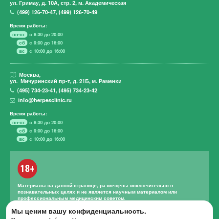
ул. Гримау,
д. 10А, стр. 2, м. Академическая
(499)
126-70-47
,
(499)
126-70-49
Время работы:
пн-пт
с 8:30 до 20:00
сб
с 9:00 до 16:00
вс
с 10:00 до 16:00
Москва,
ул. Мичуринский пр-т,
д. 21Б, м. Раменки
(495)
734-23-41
,
(495)
734-23-42
info@herpesclinic.ru
Время работы:
пн-пт
с 8:30 до 20:00
сб
с 9:00 до 16:00
вс
с 10:00 до 16:00
18+
Материалы на данной странице, размещены исключительно в
познавательных целях и не является научным материалом или
профессиональным медицинским советом.
Правильное лечение и назначение лекарственных средств может
Мы ценим вашу конфиденциальность.
проводиться только квалифицированным специалистом с учетом