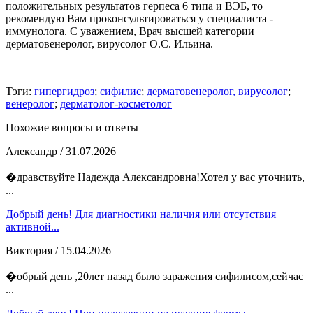
положительных результатов герпеса 6 типа и ВЭБ, то
рекомендую Вам проконсультироваться у специалиста -
иммунолога. С уважением, Врач высшей категории
дерматовенеролог, вирусолог О.С. Ильина.
Тэги:
гипергидроз
;
сифилис
;
дерматовенеролог, вирусолог
;
венеролог
;
дерматолог-косметолог
Похожие вопросы и ответы
Александр
/ 31.07.2026
�дравствуйте Надежда Александровна!Хотел у вас уточнить,
...
Добрый день! Для диагностики наличия или отсутствия
активной...
Виктория
/ 15.04.2026
�обрый день ,20лет назад было заражения сифилисом,сейчас
...