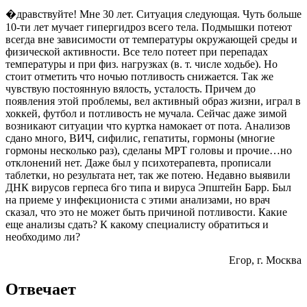
�дравствуйте! Мне 30 лет. Ситуация следующая. Чуть больше
10-ти лет мучает гипергидроз всего тела. Подмышки потеют
всегда вне зависимости от температуры окружающей среды и
физической активности. Все тело потеет при перепадах
температуры и при физ. нагрузках (в. т. числе ходьбе). Но
стоит отметить что ночью потливость снижается. Так же
чувствую постоянную вялость, усталость. Причем до
появления этой проблемы, вел активный образ жизни, играл в
хоккей, футбол и потливость не мучала. Сейчас даже зимой
возникают ситуации что куртка намокает от пота. Анализов
сдано много, ВИЧ, сифилис, гепатиты, гормоны (многие
гормоны несколько раз), сделаны МРТ головы и прочие…но
отклонений нет. Даже был у психотерапевта, прописали
таблетки, но результата нет, так же потею. Недавно выявили
ДНК вирусов герпеса 6го типа и вируса Эпштейн Барр. Был
на приеме у инфекциониста с этими анализами, но врач
сказал, что это не может быть причиной потливости. Какие
еще анализы сдать? К какому специалисту обратиться и
необходимо ли?
Егор
, г. Москва
Отвечает