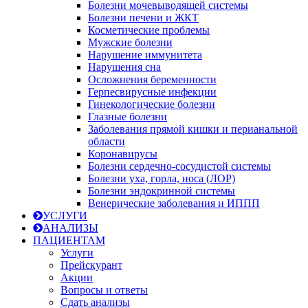
Болезни мочевыводящей системы
Болезни печени и ЖКТ
Косметические проблемы
Мужские болезни
Нарушение иммунитета
Нарушения сна
Осложнения беременности
Герпесвирусные инфекции
Гинекологические болезни
Глазные болезни
Заболевания прямой кишки и перианальной
области
Коронавирусы
Болезни сердечно-сосудистой системы
Болезни уха, горла, носа (ЛОР)
Болезни эндокринной системы
Венерические заболевания и ИППП
УСЛУГИ
АНАЛИЗЫ
ПАЦИЕНТАМ
Услуги
Прейскурант
Акции
Вопросы и ответы
Сдать анализы