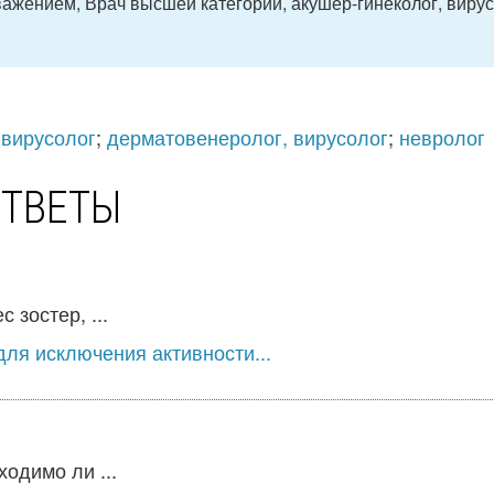
уважением, Врач высшей категории, акушер-гинеколог, виру
 вирусолог
;
дерматовенеролог, вирусолог
;
невролог
ОТВЕТЫ
зостер, ...
ля исключения активности...
одимо ли ...