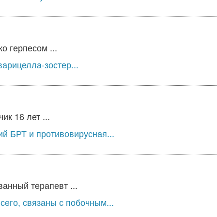
о герпесом ...
варицелла-зостер...
к 16 лет ...
й БРТ и противовирусная...
анный терапевт ...
сего, связаны с побочным...