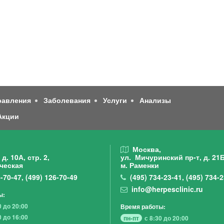
равления
Заболевания
Услуги
Анализы
Акции
,
Москва,
д. 10А, стр. 2,
ул. Мичуринский пр-т,
д. 21Б
ческая
м. Раменки
-70-47
,
(499)
126-70-49
(495)
734-23-41
,
(495)
734-2
info@herpesclinic.ru
ы:
0 до 20:00
Время работы:
0 до 16:00
пн-пт
с 8:30 до 20:00