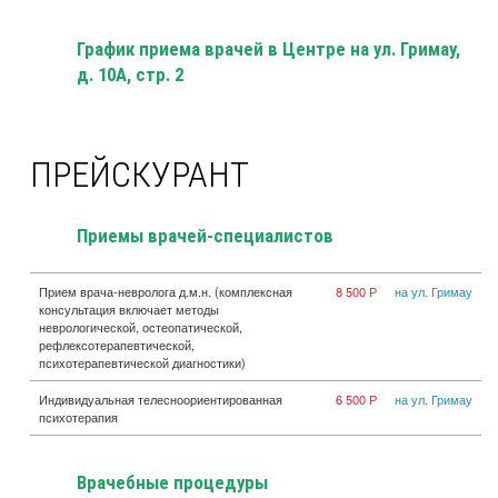
График приема врачей в Центре на ул. Гримау,
д. 10А, стр. 2
ПРЕЙСКУРАНТ
Приемы врачей-специалистов
Прием врача-невролога д.м.н. (комплексная
8 500 Р
на ул. Гримау
консультация включает методы
неврологической, остеопатической,
рефлексотерапевтической,
психотерапевтической диагностики)
Индивидуальная телесноориентированная
6 500 Р
на ул. Гримау
психотерапия
Врачебные процедуры