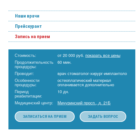
Наши врачи
Прейскурант
Запись на прием
Стоимость:
от 20 000 руб.
показать все цены
Продолжительность
60 мин.
процедуры:
Проводит:
врач стоматолог-хирург-имплантоло
Особенности
остеоплатический материал
процедуры:
оплачивается дополнительно
Период
10 дн.
реабилитации:
Медицинский центр:
Мичуринский просп., д. 21Б
ЗАПИСАТЬСЯ НА ПРИЕМ
ЗАДАТЬ ВОПРОС