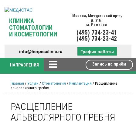
Москва,
Мичуринский пр-т,
КЛИНИКА
д. 21Б,
м. Раменки
СТОМАТОЛОГИИ
(495)
734-23-41
И КОСМЕТОЛОГИИ
(495)
734-23-42
info@herpesclinic.ru
График работы
Запись на приём
НАПРАВЛЕНИЯ
Главная
/
Услуги
/
Стоматология
/
Имплантация
/ Расщепление
альвеолярного гребня
РАСЩЕПЛЕНИЕ
АЛЬВЕОЛЯРНОГО ГРЕБНЯ