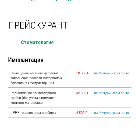
ПРЕЙСКУРАНТ
Стоматология
Имплантация
Замещение костного дефекта/
10 000 Р
на Мичуринском пр-те
заполнение полости материалом
Aллоплант Стимулятор 0,3 г
Расщепление альвеолярного
32 500 Р
на Мичуринском пр-те
гребня (без учета стоимости
костного материала)
I-PRF терапия одна пробирка
4 500 Р
на Мичуринском пр-те