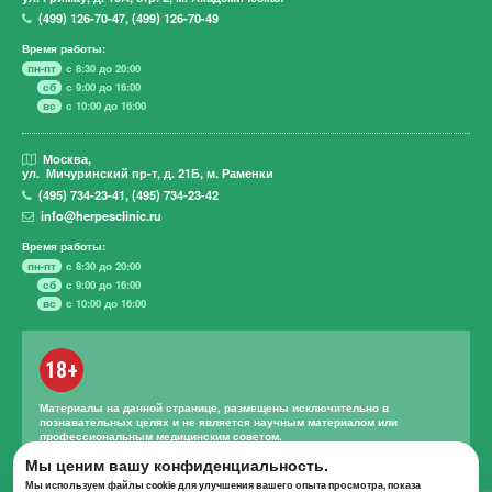
(499)
126-70-47
,
(499)
126-70-49
Время работы:
пн-пт
с 8:30 до 20:00
сб
с 9:00 до 16:00
вс
с 10:00 до 16:00
Москва,
ул. Мичуринский пр-т,
д. 21Б, м. Раменки
(495)
734-23-41
,
(495)
734-23-42
info@herpesclinic.ru
Время работы:
пн-пт
с 8:30 до 20:00
сб
с 9:00 до 16:00
вс
с 10:00 до 16:00
18+
Материалы на данной странице, размещены исключительно в
познавательных целях и не является научным материалом или
профессиональным медицинским советом.
Мы ценим вашу конфиденциальность.
Правильное лечение и назначение лекарственных средств может
проводиться только квалифицированным специалистом с учетом
Мы используем файлы cookie для улучшения вашего опыта просмотра, показа
проведенной диагностики и истории болезни.