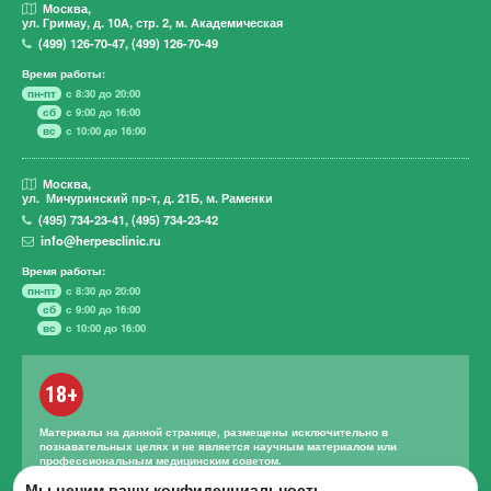
Москва,
ул. Гримау,
д. 10А, стр. 2, м. Академическая
(499)
126-70-47
,
(499)
126-70-49
Время работы:
пн-пт
с 8:30 до 20:00
сб
с 9:00 до 16:00
вс
с 10:00 до 16:00
Москва,
ул. Мичуринский пр-т,
д. 21Б, м. Раменки
(495)
734-23-41
,
(495)
734-23-42
info@herpesclinic.ru
Время работы:
пн-пт
с 8:30 до 20:00
сб
с 9:00 до 16:00
вс
с 10:00 до 16:00
18+
Материалы на данной странице, размещены исключительно в
познавательных целях и не является научным материалом или
профессиональным медицинским советом.
Мы ценим вашу конфиденциальность.
Правильное лечение и назначение лекарственных средств может