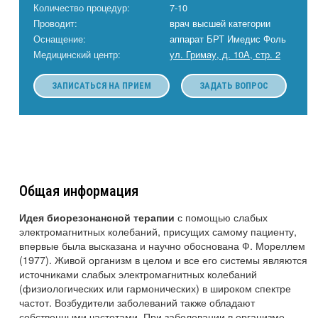
Количество процедур:
7-10
Проводит:
врач высшей категории
Оснащение:
аппарат БРТ Имедис Фоль
Медицинский центр:
ул. Гримау, д. 10А, стр. 2
ЗАПИСАТЬСЯ НА ПРИЕМ
ЗАДАТЬ ВОПРОС
Общая информация
с помощью слабых
Идея биорезонансной терапии
электромагнитных колебаний, присущих самому пациенту,
впервые была высказана и научно обоснована Ф. Мореллем
(1977). Живой организм в целом и все его системы являются
источниками слабых электромагнитных колебаний
(физиологических или гармонических) в широком спектре
частот. Возбудители заболеваний также обладают
собственными частотами. При заболевании в организме