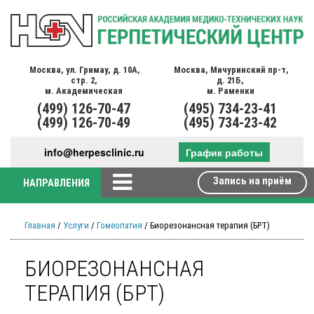
Москва,
ул. Гримау,
д. 10А,
Москва,
Мичуринский пр-т,
стр. 2,
д. 21Б,
м. Академическая
м. Раменки
(499)
126-70-47
(495)
734-23-41
(499)
126-70-49
(495)
734-23-42
info@herpesclinic.ru
График работы
Запись на приём
НАПРАВЛЕНИЯ
Главная
/
Услуги
/
Гомеопатия
/ Биорезонансная терапия (БРТ)
БИОРЕЗОНАНСНАЯ
ТЕРАПИЯ (БРТ)