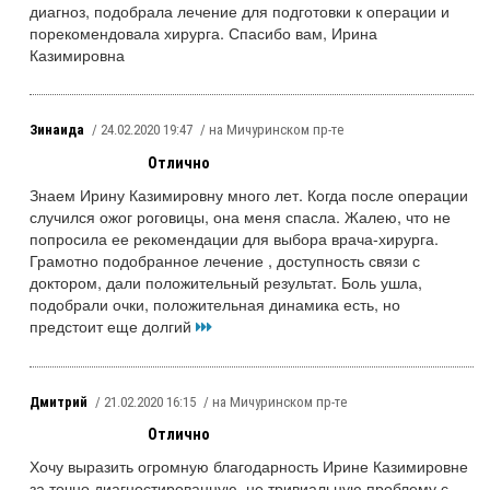
диагноз, подобрала лечение для подготовки к операции и
порекомендовала хирурга. Спасибо вам, Ирина
Казимировна
Зинаида
/ 24.02.2020 19:47
/ на Мичуринском пр-те
Отлично
Знаем Ирину Казимировну много лет. Когда после операции
случился ожог роговицы, она меня спасла. Жалею, что не
попросила ее рекомендации для выбора врача-хирурга.
Грамотно подобранное лечение , доступность связи с
доктором, дали положительный результат. Боль ушла,
подобрали очки, положительная динамика есть, но
предстоит еще долгий
Дмитрий
/ 21.02.2020 16:15
/ на Мичуринском пр-те
Отлично
Хочу выразить огромную благодарность Ирине Казимировне
за точно диагностированную, не тривиальную проблему с