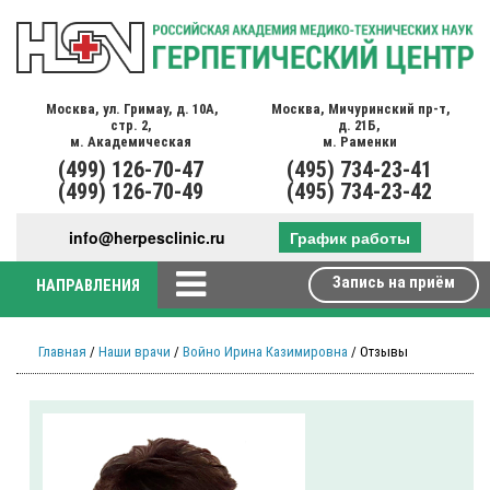
Москва,
ул. Гримау,
д. 10А,
Москва,
Мичуринский пр-т,
стр. 2,
д. 21Б,
м. Академическая
м. Раменки
(499)
126-70-47
(495)
734-23-41
(499)
126-70-49
(495)
734-23-42
info@herpesclinic.ru
График работы
Запись на приём
НАПРАВЛЕНИЯ
Главная
/
Наши врачи
/
Войно Ирина Казимировна
/ Отзывы