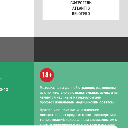
СФЕРОГЕЛЬ
ATLANTIS
BELOTERO
18+
,
Материалы на данной странице, размещены
3-42
исключительно в познавательных целях и не
является научным материалом или
профессиональным медицинским советом.
Правильное лечение и назначение
лекарственных средств может проводиться
только квалифицированным специалистом с
учетом проведенной диагностики и истории