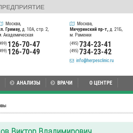
ПРЕДПРИЯТИЕ
Москва,
Москва,
ул. Гримау,
д. 10А, стр. 2,
Мичуринский пр-т,
д. 21Б,
м. Академическая
м. Раменки
126-70-47
734-23-41
(499)
(495)
126-70-49
734-23-42
(499)
(495)
info@herpesclinic.ru
АНАЛИЗЫ
ВРАЧИ
О ЦЕНТРЕ
ывы
ов Виктор Владимирович