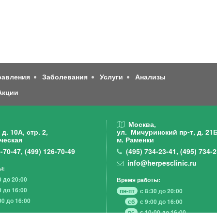
равления
Заболевания
Услуги
Анализы
Акции
,
Москва,
д. 10А, стр. 2,
ул. Мичуринский пр-т,
д. 21Б
ческая
м. Раменки
-70-47
,
(499)
126-70-49
(495)
734-23-41
,
(495)
734-2
info@herpesclinic.ru
ы:
0 до 20:00
Время работы:
0 до 16:00
пн-пт
с 8:30 до 20:00
00 до 16:00
сб
с 9:00 до 16:00
вс
с 10:00 до 16:00