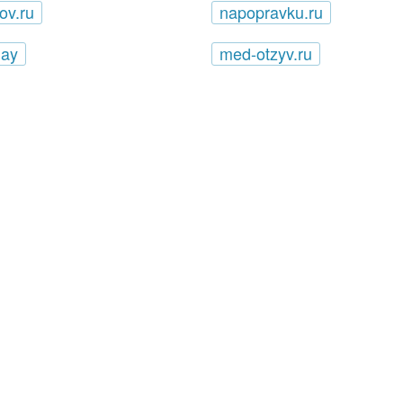
ov.ru
napopravku.ru
day
med-otzyv.ru