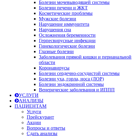
Болезни мочевыводящей системы
Болезни печени и ЖКТ
Косметические проблемы
Мужские болезни
Нарушение иммунитета
Нарушения сна
Осложнения беременности
Герпесвирусные инфекции
Гинекологические болезни
Глазные болезни
Заболевания прямой кишки и перианальной
области
Коронавирусы
Болезни сердечно-сосудистой системы
Болезни уха, горла, носа (ЛОР)
Болезни эндокринной системы
Венерические заболевания и ИППП
УСЛУГИ
АНАЛИЗЫ
ПАЦИЕНТАМ
Услуги
Прейскурант
Акции
Вопросы и ответы
Сдать анализы