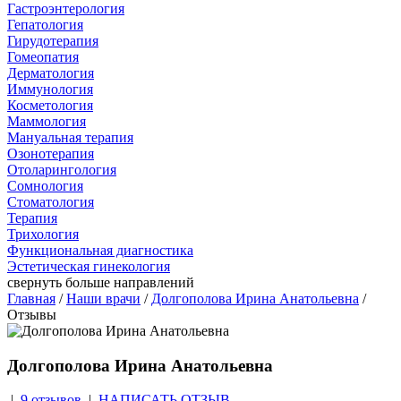
Гастроэнтерология
Гепатология
Гирудотерапия
Гомеопатия
Дерматология
Иммунология
Косметология
Маммология
Мануальная терапия
Озонотерапия
Отоларингология
Сомнология
Стоматология
Терапия
Трихология
Функциональная диагностика
Эстетическая гинекология
свернуть
больше направлений
Главная
/
Наши врачи
/
Долгополова Ирина Анатольевна
/
Отзывы
Долгополова Ирина Анатольевна
|
9 отзывов
|
НАПИСАТЬ ОТЗЫВ