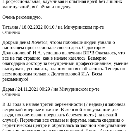
Профессиональная, вдумчивая и опытная врач! Без лишних
манипуляций, всё чётко и по делу.
Очень рекомендую.
Татьяна
/ 18.02.2022 00:10
/ на Мичуринском пр-те
Отлично
Добрый день! Хочется, чтобы побольше людей узнали о
настоящем профессионале своего дела. С доктором
Долгополовой И.А. успешно вылечили ВПЧ! Оказалось, что
все не так страшно, как в начале казалось. Безмерно
благодарна доктору за безупречный профессионализм, умение
выслушать, успокоить, планомерно все объяснить. Теперь по
всем вопросам
только к Долгополовой И.А. Всем
рекомендую!
Дарья
/ 24.11.2021 00:29
/ на Мичуринском пр-те
Отлично
В 33 года в начале третей беременности (7 недель) я заболела
ветрянкой впервые в жизни. В женской консультации ,не
глядя, посоветовали прерывать беременность ( на всякий
случай). Перечитав все отзывы и форумы, нашла сведения о
герпетическом центре и обратилась за заочной консультацией
( так как проживаю на дальнем востоке). Ирина Анатольевна