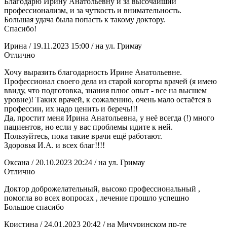
Благодарю Ирину Анатольевну и за высочайший
профессионализм, и за чуткость и внимательность.
Большая удача была попасть к такому доктору.
Спасибо!
Ирина
/ 19.11.2023 15:00
/ на ул. Гримау
Отлично
Хочу выразить благодарность Ирине Анатольевне.
Профессионал своего дела из старой когорты врачей (я имею
ввиду, что подготовка, знания плюс опыт - все на высшем
уровне)! Таких врачей, к сожалению, очень мало остаётся в
профессии, их надо ценить и беречь!!!
Да, простит меня Ирина Анатольевна, у неё всегда (!) много
пациентов,
но если у вас проблемы идите к ней.
Пользуйтесь, пока такие врачи ещё работают.
Здоровья И.А. и всех благ!!!!
Оксана
/ 20.10.2023 20:24
/ на ул. Гримау
Отлично
Доктор доброжелательный, высоко профессиональный ,
помогла во всех вопросах , лечение прошло успешно
Большое спасибо
Кристина
/ 24.01.2023 20:42
/ на Мичуринском пр-те