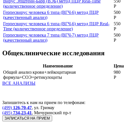
Вирус Эпштейн-Барр (ВЭБ) метод ПЦР Real-Time
550
(количественное определение)
Р
Герпесвирус человека 6 типа (ВГЧ-6) метод ПЦР
500
(качественный анализ)
Р
Герпесвирус человека 6 типа (ВГЧ-6) метод ПЦР Real-
550
Time (количественное определение)
Р
Герпесвирус человека 7 типа (ВГЧ-7) метод ПЦР
500
(качественный анализ)
Р
Общеклинические исследования
Наименование
Цена
Общий анализ крови+лейкоцитарная
980
формула+СОЭ+ретикулоциты
Р
ВСЕ АНАЛИЗЫ
Запишитесь к нам на прием по телефонам:
(499)
126-70-47
, ул. Гримау
(495)
734-23-41
, Мичуринский пр-т
ЗАПИСАТЬСЯ НА ПРИЕМ