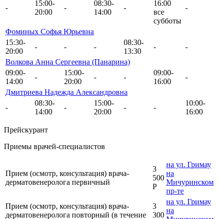
15:00-
08:30-
16:00
-
-
-
-
20:00
14:00
все
субботы
Фоминых Софья Юрьевна
15:30-
08:30-
-
-
-
-
-
20:00
13:30
Волкова Анна Сергеевна (Панарина)
09:00-
15:00-
09:00-
-
-
-
-
14:00
20:00
16:00
Дмитриева Надежда Александровна
08:30-
15:00-
10:00-
-
-
-
-
14:00
20:00
16:00
Прейскурант
Приемы врачей-специалистов
на ул. Гримау
3
Прием (осмотр, консультация) врача-
на
500
дерматовенеролога первичный
Мичуринском
Р
пр-те
на ул. Гримау
Прием (осмотр, консультация) врача-
3
на
дерматовенеролога повторный (в течение
300