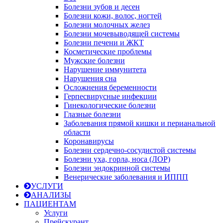
Болезни зубов и десен
Болезни кожи, волос, ногтей
Болезни молочных желез
Болезни мочевыводящей системы
Болезни печени и ЖКТ
Косметические проблемы
Мужские болезни
Нарушение иммунитета
Нарушения сна
Осложнения беременности
Герпесвирусные инфекции
Гинекологические болезни
Глазные болезни
Заболевания прямой кишки и перианальной
области
Коронавирусы
Болезни сердечно-сосудистой системы
Болезни уха, горла, носа (ЛОР)
Болезни эндокринной системы
Венерические заболевания и ИППП
УСЛУГИ
АНАЛИЗЫ
ПАЦИЕНТАМ
Услуги
Прейскурант