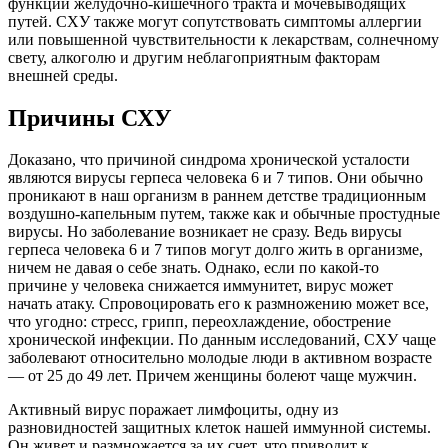
функции желудочно-кишечного тракта и мочевыводящих
путей. СХУ также могут сопутствовать симптомы аллергии
или повышенной чувствительности к лекарствам, солнечному
свету, алкоголю и другим неблагоприятным факторам
внешней среды.
Причины СХУ
Доказано, что причиной синдрома хронической усталости
являются вирусы герпеса человека 6 и 7 типов. Они обычно
проникают в наш организм в раннем детстве традиционным
воздушно-капельным путем, также как и обычные простудные
вирусы. Но заболевание возникает не сразу. Ведь вирусы
герпеса человека 6 и 7 типов могут долго жить в организме,
ничем не давая о себе знать. Однако, если по какой-то
причине у человека снижается иммунитет, вирус может
начать атаку. Спровоцировать его к размножению может все,
что угодно: стресс, грипп, переохлаждение, обострение
хронической инфекции. По данным исследований, СХУ чаще
заболевают относительно молодые люди в активном возрасте
— от 25 до 49 лет. Причем женщины болеют чаще мужчин.
Активный вирус поражает лимфоциты, одну из
разновидностей защитных клеток нашей иммунной системы.
Он живет и размножается за их счет, что приводит к