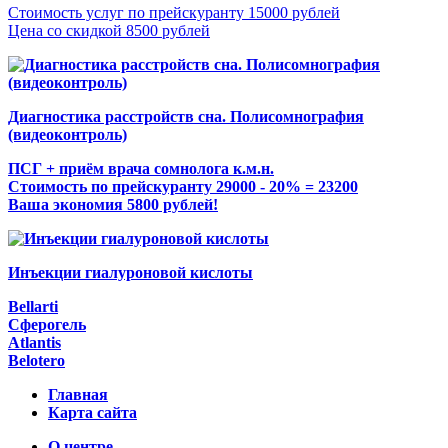
Стоимость услуг по прейскуранту 15000 рублей
Цена со скидкой 8500 рублей
Диагностика расстройств сна. Полисомнография
(видеоконтроль)
ПСГ + приём врача сомнолога к.м.н.
Стоимость по прейскуранту 29000 - 20% = 23200
Ваша экономия 5800 рублей!
Инъекции гиалуроновой кислоты
Bellarti
Сферогель
Atlantis
Belotero
Главная
Карта сайта
О центре