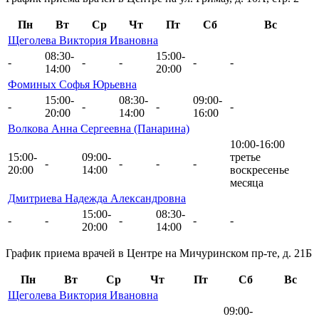
Пн
Вт
Ср
Чт
Пт
Сб
Вс
Щеголева Виктория Ивановна
08:30-
15:00-
-
-
-
-
-
14:00
20:00
Фоминых Софья Юрьевна
15:00-
08:30-
09:00-
-
-
-
-
20:00
14:00
16:00
Волкова Анна Сергеевна (Панарина)
10:00-16:00
15:00-
09:00-
третье
-
-
-
-
20:00
14:00
воскресенье
месяца
Дмитриева Надежда Александровна
15:00-
08:30-
-
-
-
-
-
20:00
14:00
График приема врачей в Центре на Мичуринском пр-те, д. 21Б
Пн
Вт
Ср
Чт
Пт
Сб
Вс
Щеголева Виктория Ивановна
09:00-