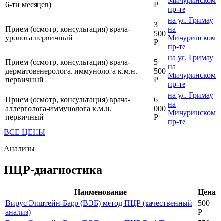
Мичуринском
6-ти месяцев)
Р
пр-те
на ул. Гримау
3
Прием (осмотр, консультация) врача-
на
500
уролога первичный
Мичуринском
Р
пр-те
на ул. Гримау
Прием (осмотр, консультация) врача-
5
на
дерматовенеролога, иммунолога к.м.н.
500
Мичуринском
первичный
Р
пр-те
на ул. Гримау
Прием (осмотр, консультация) врача-
6
на
аллерголога-иммунолога к.м.н.
000
Мичуринском
первичный
Р
пр-те
ВСЕ ЦЕНЫ
Анализы
ПЦР-диагностика
Наименование
Цена
Вирус Эпштейн-Барр (ВЭБ) метод ПЦР (качественный
500
анализ)
Р