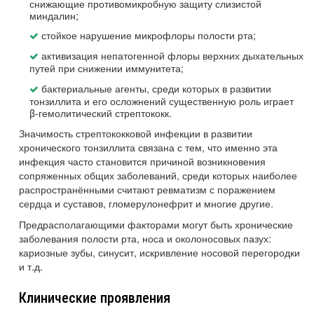
снижающие противомикробную защиту слизистой
миндалин;
стойкое нарушение микрофлоры полости рта;
активизация непатогенной флоры верхних дыхательных
путей при снижении иммунитета;
бактериальные агенты, среди которых в развитии
тонзиллита и его осложнений существенную роль играет
β-гемолитический стрептококк.
Значимость стрептококковой инфекции в развитии
хронического тонзиллита связана с тем, что именно эта
инфекция часто становится причиной возникновения
сопряженных общих заболеваний, среди которых наиболее
распространёнными считают ревматизм с поражением
сердца и суставов, гломерулонефрит и многие другие.
Предрасполагающими факторами могут быть хронические
заболевания полости рта, носа и околоносовых пазух:
кариозные зубы, синусит, искривление носовой перегородки
и т.д.
Клинические проявления