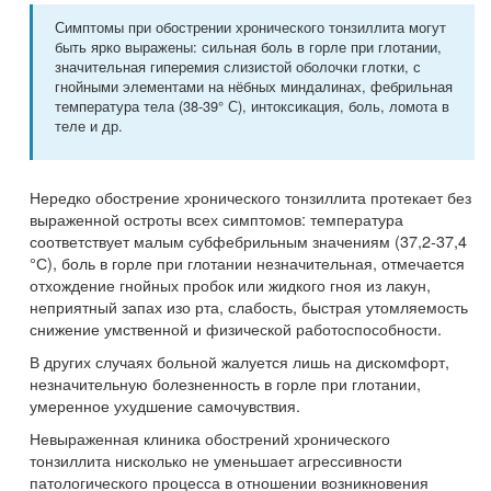
Симптомы при обострении хронического тонзиллита могут
быть ярко выражены: сильная боль в горле при глотании,
значительная гиперемия слизистой оболочки глотки, с
гнойными элементами на нёбных миндалинах, фебрильная
температура тела (38-39° С), интоксикация, боль, ломота в
теле и др.
Нередко обострение хронического тонзиллита протекает без
выраженной остроты всех симптомов: температура
соответствует малым субфебрильным значениям (37,2-37,4
°С), боль в горле при глотании незначительная, отмечается
отхождение гнойных пробок или жидкого гноя из лакун,
неприятный запах изо рта, слабость, быстрая утомляемость
снижение умственной и физической работоспособности.
В других случаях больной жалуется лишь на дискомфорт,
незначительную болезненность в горле при глотании,
умеренное ухудшение самочувствия.
Невыраженная клиника обострений хронического
тонзиллита нисколько не уменьшает агрессивности
патологического процесса в отношении возникновения