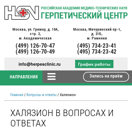
Москва,
ул. Гримау,
д. 10А,
Москва,
Мичуринский пр-т,
стр. 2,
д. 21Б,
м. Академическая
м. Раменки
(499)
126-70-47
(495)
734-23-41
(499)
126-70-49
(495)
734-23-42
info@herpesclinic.ru
График работы
Запись на приём
НАПРАВЛЕНИЯ
Главная
/
Вопросы и ответы
/ Халязион
ХАЛЯЗИОН В ВОПРОСАХ И
ОТВЕТАХ