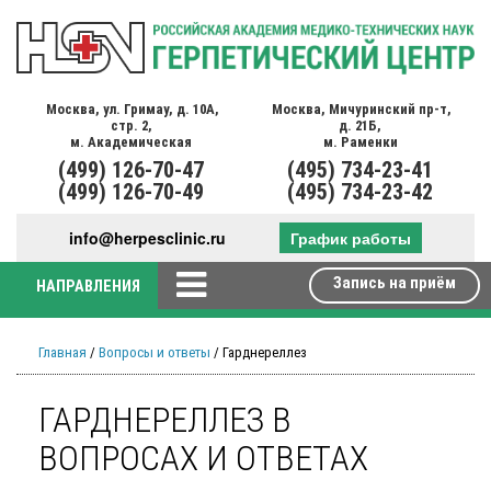
Москва,
ул. Гримау,
д. 10А,
Москва,
Мичуринский пр-т,
стр. 2,
д. 21Б,
м. Академическая
м. Раменки
(499)
126-70-47
(495)
734-23-41
(499)
126-70-49
(495)
734-23-42
info@herpesclinic.ru
График работы
Запись на приём
НАПРАВЛЕНИЯ
Главная
/
Вопросы и ответы
/ Гарднереллез
ГАРДНЕРЕЛЛЕЗ В
ВОПРОСАХ И ОТВЕТАХ