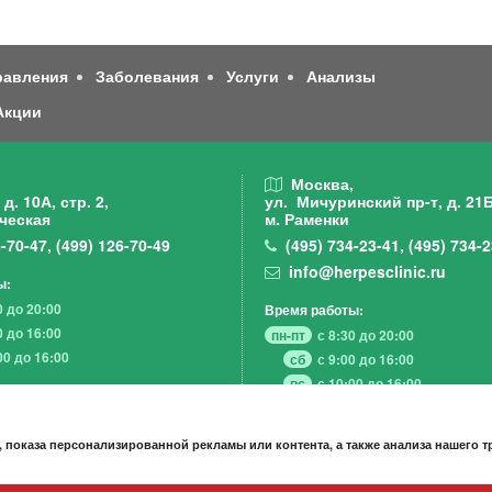
равления
Заболевания
Услуги
Анализы
Акции
,
Москва,
д. 10А, стр. 2,
ул. Мичуринский пр-т,
д. 21Б
ческая
м. Раменки
-70-47
,
(499)
126-70-49
(495)
734-23-41
,
(495)
734-2
info@herpesclinic.ru
ы:
0 до 20:00
Время работы:
0 до 16:00
пн-пт
с 8:30 до 20:00
00 до 16:00
сб
с 9:00 до 16:00
вс
с 10:00 до 16:00
 показа персонализированной рекламы или контента, а также анализа нашего 
А К Ц И И