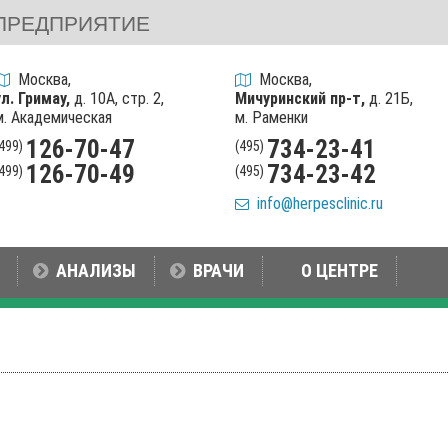
ПРЕДПРИЯТИЕ
Москва,
Москва,
ул. Гримау,
д. 10А, стр. 2,
Мичуринский пр-т,
д. 21Б,
м. Академическая
м. Раменки
126-70-47
734-23-41
(499)
(495)
126-70-49
734-23-42
(499)
(495)
info@herpesclinic.ru
АНАЛИЗЫ
ВРАЧИ
О ЦЕНТРЕ