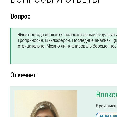
Вопрос
�же полгода держится положительный результат а
Гроприносин, Циклоферон. Последние анализы Igm
отрицательно. Можно ли планировать беременнос
Отвечает
Волков
Врач высш
ЗАДАТЬ В