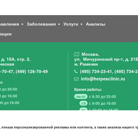
равления
Заболевания
Услуги
Анализы
Акции
,
Москва,
д. 10А, стр. 2,
ул. Мичуринский пр-т,
д. 21Б
ческая
м. Раменки
-70-47
,
(499)
126-70-49
(495)
734-23-41
,
(495)
734-2
info@herpesclinic.ru
ы:
0 до 20:00
Время работы:
0 до 16:00
пн-пт
с 8:30 до 20:00
00 до 16:00
сб
с 9:00 до 16:00
вс
с 10:00 до 16:00
 показа персонализированной рекламы или контента, а также анализа нашего 
А К Ц И И