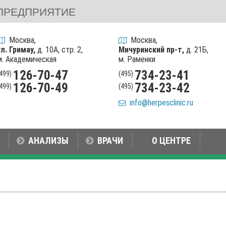
ПРЕДПРИЯТИЕ
Москва,
Москва,
ул. Гримау,
д. 10А, стр. 2,
Мичуринский пр-т,
д. 21Б,
м. Академическая
м. Раменки
126-70-47
734-23-41
(499)
(495)
126-70-49
734-23-42
(499)
(495)
info@herpesclinic.ru
АНАЛИЗЫ
ВРАЧИ
О ЦЕНТРЕ