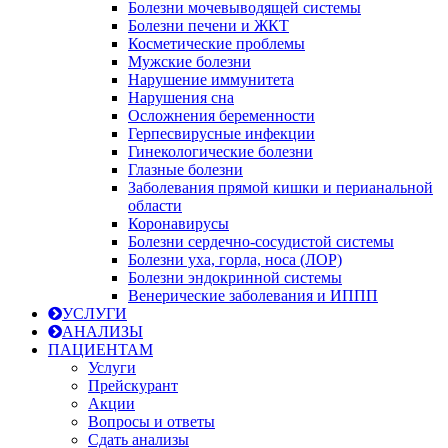
Болезни мочевыводящей системы
Болезни печени и ЖКТ
Косметические проблемы
Мужские болезни
Нарушение иммунитета
Нарушения сна
Осложнения беременности
Герпесвирусные инфекции
Гинекологические болезни
Глазные болезни
Заболевания прямой кишки и перианальной
области
Коронавирусы
Болезни сердечно-сосудистой системы
Болезни уха, горла, носа (ЛОР)
Болезни эндокринной системы
Венерические заболевания и ИППП
УСЛУГИ
АНАЛИЗЫ
ПАЦИЕНТАМ
Услуги
Прейскурант
Акции
Вопросы и ответы
Сдать анализы