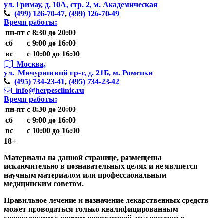
ул. Гримау,
д. 10А, стр. 2, м. Академическая
(499)
126-70-47
,
(499)
126-70-49
Время работы:
пн-пт
с 8:30 до 20:00
сб
с 9:00 до 16:00
вс
с 10:00 до 16:00
Москва,
ул. Мичуринский пр-т,
д. 21Б, м. Раменки
(495)
734-23-41
,
(495)
734-23-42
info@herpesclinic.ru
Время работы:
пн-пт
с 8:30 до 20:00
сб
с 9:00 до 16:00
вс
с 10:00 до 16:00
18+
Материалы на данной странице, размещены
исключительно в познавательных целях и не является
научным материалом или профессиональным
медицинским советом.
Правильное лечение и назначение лекарственных средств
может проводиться только квалифицированным
специалистом с учетом проведенной диагностики и