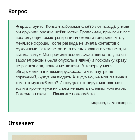
Вопрос
�дравствуйте. Когда я забеременела(30 лет назад), у меня
обнаружили эрозию шейки матки.Пролечили, прижгли и все
последующие осмотры врачи гинекологи говорили, что у
меня,все хорошо.После развода не имела контактов с
мужчинами.Потом встретила очень хорошего человека, и
вышла замуж.Мы прожили восемь счастливых лет, но он
заболел раком ( была опухоль в яичке) и поскольку сразу
не распознали, пошли метастазы. А теперь у меня
обнаружили папиломавирус.Сказали что внутри нет
поражений, будут наблюдать.А я думаю, не моя ли вина в
том что муж заболел? И откуда этот вирус мог взяться,
если я кроме мужа ни с кем не имела половых контактов.
Потеряла покой..... Помогите пожалуйста
марина
, г. Белозерск
Отвечает