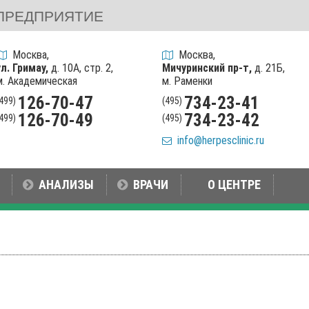
ПРЕДПРИЯТИЕ
Москва,
Москва,
ул. Гримау,
д. 10А, стр. 2,
Мичуринский пр-т,
д. 21Б,
м. Академическая
м. Раменки
126-70-47
734-23-41
(499)
(495)
126-70-49
734-23-42
(499)
(495)
info@herpesclinic.ru
АНАЛИЗЫ
ВРАЧИ
О ЦЕНТРЕ