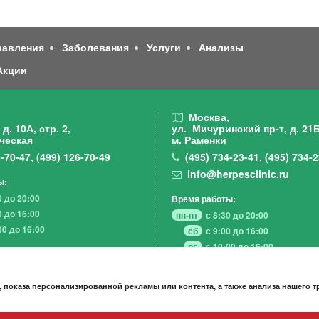
равления
Заболевания
Услуги
Анализы
Акции
,
Москва,
д. 10А, стр. 2,
ул. Мичуринский пр-т,
д. 21Б
ческая
м. Раменки
-70-47
,
(499)
126-70-49
(495)
734-23-41
,
(495)
734-2
info@herpesclinic.ru
ы:
0 до 20:00
Время работы:
0 до 16:00
пн-пт
с 8:30 до 20:00
00 до 16:00
сб
с 9:00 до 16:00
вс
с 10:00 до 16:00
 показа персонализированной рекламы или контента, а также анализа нашего 
А К Ц И И