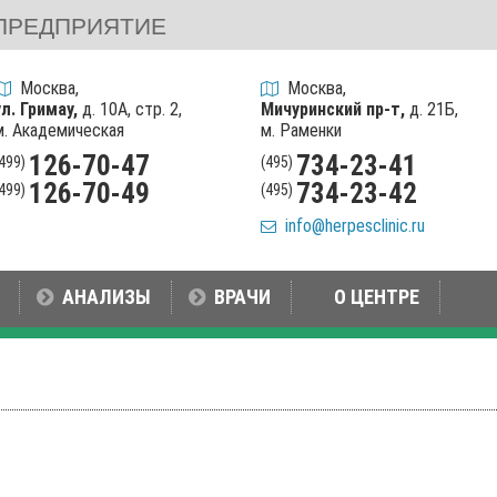
ПРЕДПРИЯТИЕ
Москва,
Москва,
ул. Гримау,
д. 10А, стр. 2,
Мичуринский пр-т,
д. 21Б,
м. Академическая
м. Раменки
126-70-47
734-23-41
(499)
(495)
126-70-49
734-23-42
(499)
(495)
info@herpesclinic.ru
АНАЛИЗЫ
ВРАЧИ
О ЦЕНТРЕ