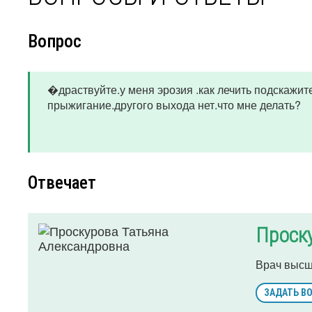
Вопрос
�драствуйте.у меня эрозия .как лечить подскажит
прыжигание.другого выхода нет.что мне делать?
Отвечает
Проск
Врач высш
ЗАДАТЬ В