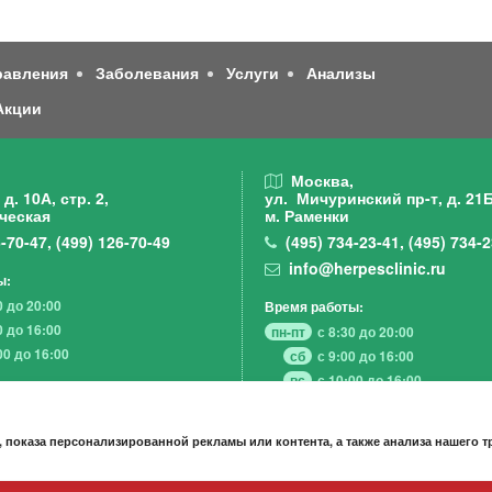
равления
Заболевания
Услуги
Анализы
Акции
,
Москва,
д. 10А, стр. 2,
ул. Мичуринский пр-т,
д. 21Б
ческая
м. Раменки
-70-47
,
(499)
126-70-49
(495)
734-23-41
,
(495)
734-2
info@herpesclinic.ru
ы:
0 до 20:00
Время работы:
0 до 16:00
пн-пт
с 8:30 до 20:00
00 до 16:00
сб
с 9:00 до 16:00
вс
с 10:00 до 16:00
 показа персонализированной рекламы или контента, а также анализа нашего 
А К Ц И И