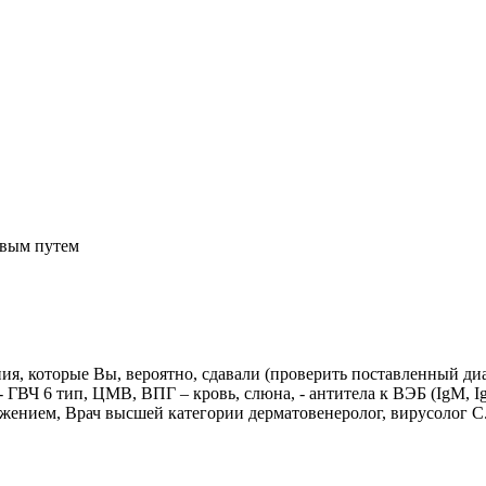
овым путем
я, которые Вы, вероятно, сдавали (проверить поставленный диаг
- ГВЧ 6 тип, ЦМВ, ВПГ – кровь, слюна, - антитела к ВЭБ (IgM, 
важением, Врач высшей категории дерматовенеролог, вирусолог