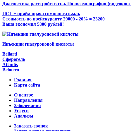
Диагностика расстройств сна. Полисомнография (видеоконт
ПСГ + приём врача сомнолога к.м.н.
Стоимость по прейскуранту 29000 - 20% = 23200
Ваша экономия 5800 рублей!
Инъекции гиалуроновой кислоты
Bellarti
Сферогель
Atlantis
Belotero
Главная
Карта сайта
О центре
Направления
Заболевания
Услуги
Анализы
Заказать звонок