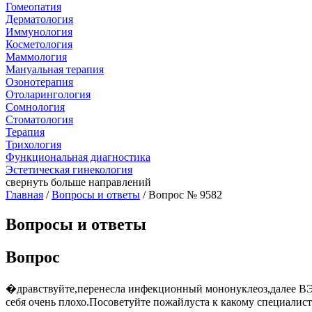
Гомеопатия
Дерматология
Иммунология
Косметология
Маммология
Мануальная терапия
Озонотерапия
Отоларингология
Сомнология
Стоматология
Терапия
Трихология
Функциональная диагностика
Эстетическая гинекология
свернуть
больше направлений
Главная
/
Вопросы и ответы
/ Вопрос № 9582
Вопросы и ответы
Вопрос
�дравствуйте,перенесла инфекционный мононуклеоз,далее ВЭБ 
себя очень плохо.Посоветуйте пожайлуста к какому специалис