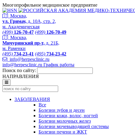
Многопрофильное медицинское предприятие
Москва,
ул. Гримау,
д. 10А, стр. 2,
м. Академическая
(499)
126-70-47
(499)
126-70-49
Москва,
Мичуринский пр-т,
д. 21Б,
м. Раменки
(495)
734-23-41
(495)
734-23-42
info@herpesclinic.ru
info@herpesclinic.ru
График работы
Поиск по сайту:
НАПРАВЛЕНИЯ
ЗАБОЛЕВАНИЯ
Все
Болезни зубов и десен
Болезни кожи, волос, ногтей
Болезни молочных желез
Болезни мочевыводящей системы
Болезни печени и ЖКТ