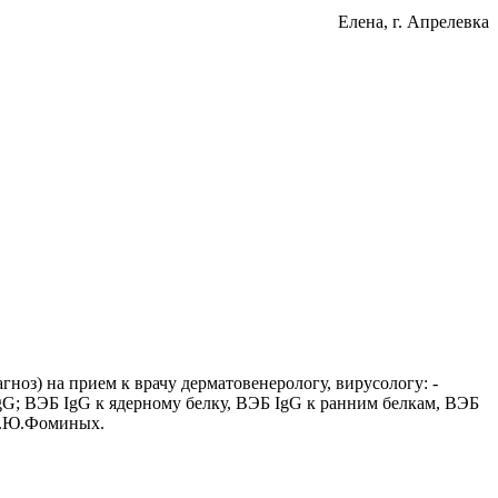
Елена
, г. Апрелевка
ноз) на прием к врачу дерматовенерологу, вирусологу: -
IgG; ВЭБ IgG к ядерному белку, ВЭБ IgG к ранним белкам, ВЭБ
 С.Ю.Фоминых.