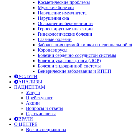
Косметические проблемы
Мужские болезни
Нарушение иммунитета
Нарушения сна
Осложнения беременности
Герпесвирусные инфекции
Гинекологические болезни
Глазные болезни
Заболевания прямой кишки и перианальной о
Коронавирусы
Болезни сердечно-сосудистой системы
Болезни уха, горла, носа (ЛОР)
Болезни эндокринной системы
Венерические заболевания и ИППП
УСЛУГИ
АНАЛИЗЫ
ПАЦИЕНТАМ
Услуги
Прейскурант
Акции
Вопросы и ответы
Сдать анализы
ВРАЧИ
О ЦЕНТРЕ
Врачи-специалисты