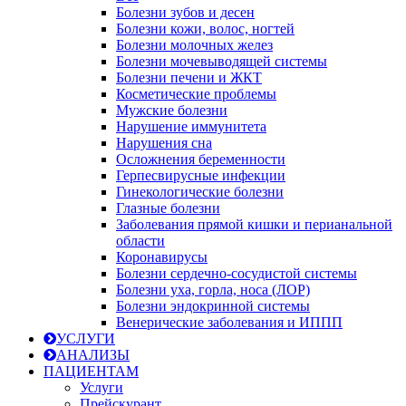
Болезни зубов и десен
Болезни кожи, волос, ногтей
Болезни молочных желез
Болезни мочевыводящей системы
Болезни печени и ЖКТ
Косметические проблемы
Мужские болезни
Нарушение иммунитета
Нарушения сна
Осложнения беременности
Герпесвирусные инфекции
Гинекологические болезни
Глазные болезни
Заболевания прямой кишки и перианальной
области
Коронавирусы
Болезни сердечно-сосудистой системы
Болезни уха, горла, носа (ЛОР)
Болезни эндокринной системы
Венерические заболевания и ИППП
УСЛУГИ
АНАЛИЗЫ
ПАЦИЕНТАМ
Услуги
Прейскурант