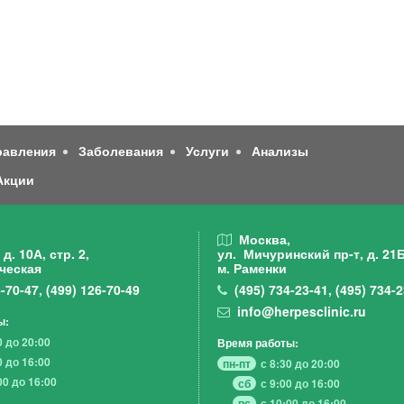
равления
Заболевания
Услуги
Анализы
Акции
,
Москва,
д. 10А, стр. 2,
ул. Мичуринский пр-т,
д. 21Б
ческая
м. Раменки
-70-47
,
(499)
126-70-49
(495)
734-23-41
,
(495)
734-2
info@herpesclinic.ru
ы:
0 до 20:00
Время работы:
0 до 16:00
пн-пт
с 8:30 до 20:00
00 до 16:00
сб
с 9:00 до 16:00
вс
с 10:00 до 16:00