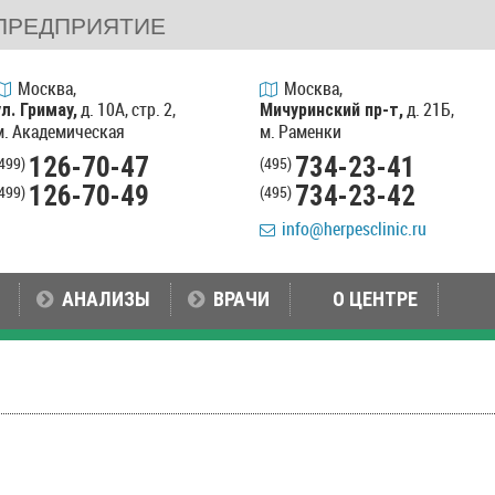
ПРЕДПРИЯТИЕ
Москва,
Москва,
д. 10А, стр. 2,
д. 21Б,
ул. Гримау,
Мичуринский пр-т,
м. Академическая
м. Раменки
126-70-47
734-23-41
(499)
(495)
126-70-49
734-23-42
(499)
(495)
info@herpesclinic.ru
АНАЛИЗЫ
ВРАЧИ
О ЦЕНТРЕ