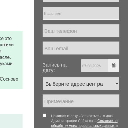
се это
я) или
е
асле.
руками.
Запись на
дату:
с.Сосново
Нажимая кнопку «Записаться», я даю
Администрации Сайта своё
Согласие на
обработку моих персональных данных
, в