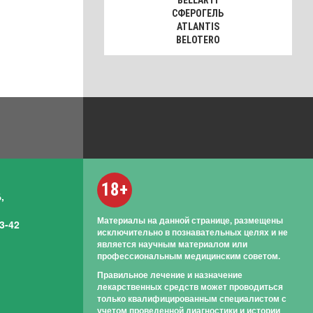
BELLARTI
СФЕРОГЕЛЬ
ATLANTIS
BELOTERO
18+
,
Материалы на данной странице, размещены
3-42
исключительно в познавательных целях и не
является научным материалом или
профессиональным медицинским советом.
Правильное лечение и назначение
лекарственных средств может проводиться
только квалифицированным специалистом с
учетом проведенной диагностики и истории