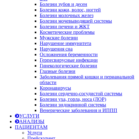
Болезни зубов и десен
Болезни кожи, волос, ногтей
Болезни молочных желез
Болезни мочевыводящей системы
Болезни печени и ЖКТ
Косметические проблемы
Мужские болезни
Нарушение иммунитета
Нарушения сна
Осложнения беременности
Герпесвирусные инфекции
Гинекологические болезни
Глазные болезни
Заболевания прямой кишки и перианальной
области
Коронавирусы
Болезни сердечно-сосудистой системы
Болезни уха, горла, носа (ЛОР)
Болезни эндокринной системы
Венерические заболевания и ИППП
УСЛУГИ
АНАЛИЗЫ
ПАЦИЕНТАМ
Услуги
Прейскурант