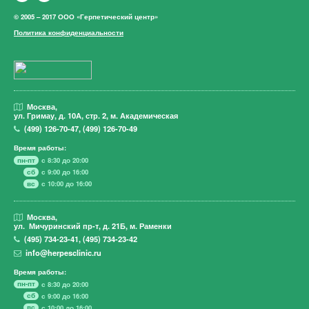
© 2005 – 2017 ООО «Герпетический центр»
Политика конфиденциальности
Москва,
ул. Гримау,
д. 10А, стр. 2, м. Академическая
(499)
126-70-47
,
(499)
126-70-49
Время работы:
пн-пт
с 8:30 до 20:00
сб
с 9:00 до 16:00
вс
с 10:00 до 16:00
Москва,
ул. Мичуринский пр-т,
д. 21Б, м. Раменки
(495)
734-23-41
,
(495)
734-23-42
info@herpesclinic.ru
Время работы:
пн-пт
с 8:30 до 20:00
сб
с 9:00 до 16:00
вс
с 10:00 до 16:00