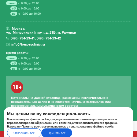
пн-пт
с 8:30 до 20:00
сб
с 9:00 до 16:00
вс
с 10:00 до 16:00
Москва,
ул. Мичуринский пр-т,
д. 21Б, м. Раменки
(495)
734-23-41
,
(495)
734-23-42
info@herpesclinic.ru
Время работы:
пн-пт
с 8:30 до 20:00
сб
с 9:00 до 16:00
вс
с 10:00 до 16:00
18+
Материалы на данной странице, размещены исключительно в
познавательных целях и не является научным материалом или
профессиональным медицинским советом.
Правильное лечение и назначение лекарственных средств может
Мы ценим вашу конфиденциальность.
проводиться только квалифицированным специалистом с учетом
Мы используем файлы cookie для улучшения вашего опыта просмотра, показа
проведенной диагностики и истории болезни.
персонализированной рекламы или контента, а также анализа нашего трафика.
Нажимая «Принять все», вы соглашаетесь с использованием файлов cookie.
Отклонить все
Принять все