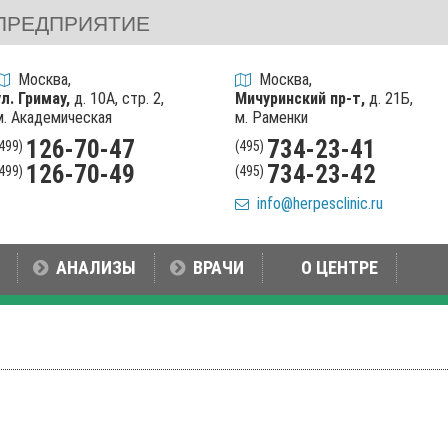
ПРЕДПРИЯТИЕ
Москва,
Москва,
ул. Гримау,
д. 10А, стр. 2,
Мичуринский пр-т,
д. 21Б,
м. Академическая
м. Раменки
126-70-47
734-23-41
(499)
(495)
126-70-49
734-23-42
(499)
(495)
info@herpesclinic.ru
АНАЛИЗЫ
ВРАЧИ
О ЦЕНТРЕ