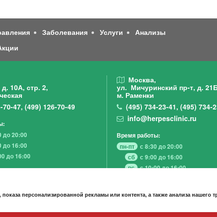
равления
Заболевания
Услуги
Анализы
Акции
,
Москва,
д. 10А, стр. 2,
ул. Мичуринский пр-т,
д. 21Б
ческая
м. Раменки
-70-47
,
(499)
126-70-49
(495)
734-23-41
,
(495)
734-2
info@herpesclinic.ru
ы:
0 до 20:00
Время работы:
0 до 16:00
пн-пт
с 8:30 до 20:00
00 до 16:00
сб
с 9:00 до 16:00
вс
с 10:00 до 16:00
 показа персонализированной рекламы или контента, а также анализа нашего 
А К Ц И И