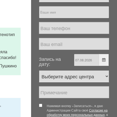
 генотип
няла
спасибо!
Запись на
дату:
. Пушкино
,
Нажимая кнопку «Записаться», я даю
Администрации Сайта своё
Согласие на
обработку моих персональных данных
, в