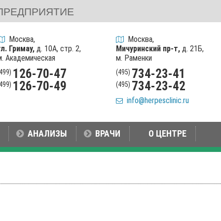
ПРЕДПРИЯТИЕ
Москва,
Москва,
ул. Гримау,
д. 10А, стр. 2,
Мичуринский пр-т,
д. 21Б,
м. Академическая
м. Раменки
126-70-47
734-23-41
(499)
(495)
126-70-49
734-23-42
(499)
(495)
info@herpesclinic.ru
АНАЛИЗЫ
ВРАЧИ
О ЦЕНТРЕ