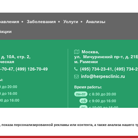
равления
Заболевания
Услуги
Анализы
Акции
,
Москва,
д. 10А, стр. 2,
ул. Мичуринский пр-т,
д. 21Б
ческая
м. Раменки
-70-47
,
(499)
126-70-49
(495)
734-23-41
,
(495)
734-2
info@herpesclinic.ru
ы:
0 до 20:00
Время работы:
0 до 16:00
пн-пт
с 8:30 до 20:00
00 до 16:00
сб
с 9:00 до 16:00
вс
с 10:00 до 16:00
 показа персонализированной рекламы или контента, а также анализа нашего 
А К Ц И И