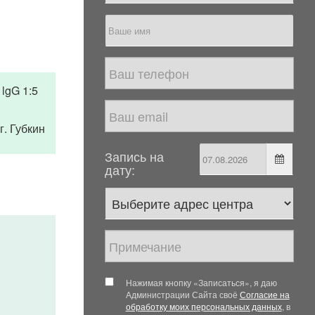
lgG 1:5
 г. Губкин
Запись на
дату:
Нажимая кнопку «Записаться», я даю
Администрации Сайта своё
Согласие на
обработку моих персональных данных
, в