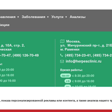
равления
Заболевания
Услуги
Анализы
Акции
,
Москва,
д. 10А, стр. 2,
ул. Мичуринский пр-т,
д. 21Б
ческая
м. Раменки
-70-47
,
(499)
126-70-49
(495)
734-23-41
,
(495)
734-2
info@herpesclinic.ru
ы:
0 до 20:00
Время работы:
0 до 16:00
пн-пт
с 8:30 до 20:00
00 до 16:00
сб
с 9:00 до 16:00
вс
с 10:00 до 16:00
 показа персонализированной рекламы или контента, а также анализа нашего 
А К Ц И И