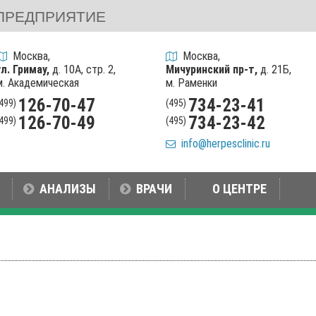
ПРЕДПРИЯТИЕ
Москва,
Москва,
ул. Гримау,
д. 10А, стр. 2,
Мичуринский пр-т,
д. 21Б,
м. Академическая
м. Раменки
126-70-47
734-23-41
(499)
(495)
126-70-49
734-23-42
(499)
(495)
info@herpesclinic.ru
АНАЛИЗЫ
ВРАЧИ
О ЦЕНТРЕ