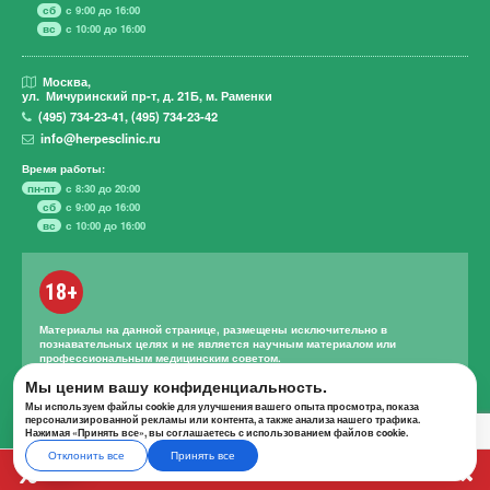
сб
с 9:00 до 16:00
вс
с 10:00 до 16:00
Москва,
ул. Мичуринский пр-т,
д. 21Б, м. Раменки
(495)
734-23-41
,
(495)
734-23-42
info@herpesclinic.ru
Время работы:
пн-пт
с 8:30 до 20:00
сб
с 9:00 до 16:00
вс
с 10:00 до 16:00
18+
Материалы на данной странице, размещены исключительно в
познавательных целях и не является научным материалом или
профессиональным медицинским советом.
Правильное лечение и назначение лекарственных средств может
Мы ценим вашу конфиденциальность.
проводиться только квалифицированным специалистом с учетом
Мы используем файлы cookie для улучшения вашего опыта просмотра, показа
проведенной диагностики и истории болезни.
персонализированной рекламы или контента, а также анализа нашего трафика.
Нажимая «Принять все», вы соглашаетесь с использованием файлов cookie.
Отклонить все
Принять все
А К Ц И И