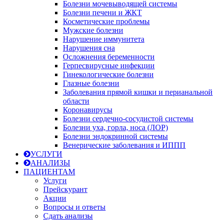
Болезни мочевыводящей системы
Болезни печени и ЖКТ
Косметические проблемы
Мужские болезни
Нарушение иммунитета
Нарушения сна
Осложнения беременности
Герпесвирусные инфекции
Гинекологические болезни
Глазные болезни
Заболевания прямой кишки и перианальной
области
Коронавирусы
Болезни сердечно-сосудистой системы
Болезни уха, горла, носа (ЛОР)
Болезни эндокринной системы
Венерические заболевания и ИППП
УСЛУГИ
АНАЛИЗЫ
ПАЦИЕНТАМ
Услуги
Прейскурант
Акции
Вопросы и ответы
Сдать анализы