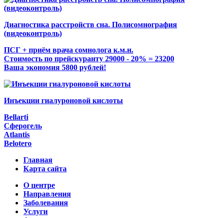
Диагностика расстройств сна. Полисомнография
(видеоконтроль)
ПСГ + приём врача сомнолога к.м.н.
Стоимость по прейскуранту 29000 - 20% = 23200
Ваша экономия 5800 рублей!
Инъекции гиалуроновой кислоты
Bellarti
Сферогель
Atlantis
Belotero
Главная
Карта сайта
О центре
Направления
Заболевания
Услуги