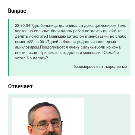
Вопрос
23-30.04-7дн.-больница.долечивался дома цикловиром.Тело
чистое но сильные боли вдоль ребер остались.(ишай)Что
делпть помогите.Принимаю катаолон и меновазин. но слабо
помог с22 по 30 =7дней в больнице.Долечивался дома
ацикловиром.Продолжаются очень сильныеболи но кожа
почти чисая .Принимаю катадолон и меновазин.Ослаб и
устал.Чо делать?
борисюрьевич
, г. королев мо
Отвечает