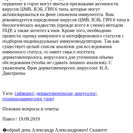
першение в горле могут явиться признаками активности
вирусов ЦМВ, ВЭБ, ГВЧ 6 типа, которые могут
активизироваться на фоне снижения иммунитета. Вам
рекомендуется определение вирусов ЦМВ, ВЭБ, ГВЧ 6 типа в
биологических жидкостях (прежде всего в слюне) методом
ПЦР, а также антител к ним. Кроме того, необходимо
провести оценку иммунного и интерферонового статусов с
подбором индивидуальных иммуномодуляторов. Так как
существует целый список анализов для исследования
иммунного статуса, то имеет смысл посетить
дерматовенеролога, вирусолога для уточнения объема
обследования (чтобы не сдавать лишних анализов). С
уважением, Врач дерматовенеролог, вирусолог Н.А.
Дмитриева.
Тэги:
гайморит
;
дерматовенеролог, вирусолог
;
оториноларинголог (лор)
Похожие вопросы и ответы
Павел
/ 19.09.2019
�обрый день Александр Александрович! Скажите