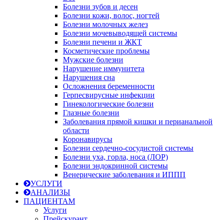
Болезни зубов и десен
Болезни кожи, волос, ногтей
Болезни молочных желез
Болезни мочевыводящей системы
Болезни печени и ЖКТ
Косметические проблемы
Мужские болезни
Нарушение иммунитета
Нарушения сна
Осложнения беременности
Герпесвирусные инфекции
Гинекологические болезни
Глазные болезни
Заболевания прямой кишки и перианальной
области
Коронавирусы
Болезни сердечно-сосудистой системы
Болезни уха, горла, носа (ЛОР)
Болезни эндокринной системы
Венерические заболевания и ИППП
УСЛУГИ
АНАЛИЗЫ
ПАЦИЕНТАМ
Услуги
Прейскурант